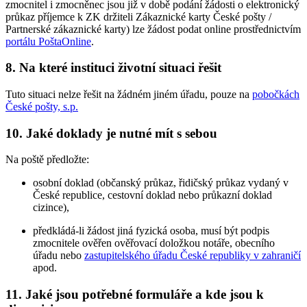
zmocnitel i zmocněnec jsou již v době podání žádosti o elektronický
průkaz příjemce k ZK držiteli Zákaznické karty České pošty /
Partnerské zákaznické karty) lze žádost podat online prostřednictvím
portálu PoštaOnline
.
8. Na které instituci životní situaci řešit
Tuto situaci nelze řešit na žádném jiném úřadu, pouze na
pobočkách
České pošty, s.p.
10. Jaké doklady je nutné mít s sebou
Na poště předložte:
osobní doklad (občanský průkaz, řidičský průkaz vydaný v
České republice, cestovní doklad nebo průkazní doklad
cizince),
předkládá-li žádost jiná fyzická osoba, musí být podpis
zmocnitele ověřen ověřovací doložkou notáře, obecního
úřadu nebo
zastupitelského úřadu České republiky v zahraničí
apod.
11. Jaké jsou potřebné formuláře a kde jsou k