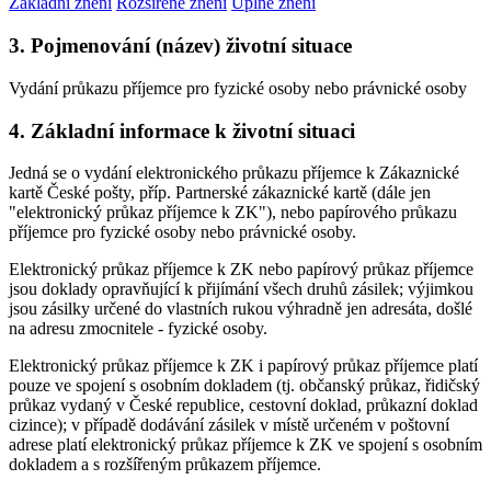
Základní znění
Rozšířené znění
Úplné znění
3. Pojmenování (název) životní situace
Vydání průkazu příjemce pro fyzické osoby nebo právnické osoby
4. Základní informace k životní situaci
Jedná se o vydání elektronického průkazu příjemce k Zákaznické
kartě České pošty, příp. Partnerské zákaznické kartě (dále jen
"elektronický průkaz příjemce k ZK"), nebo papírového průkazu
příjemce pro fyzické osoby nebo právnické osoby.
Elektronický průkaz příjemce k ZK nebo papírový průkaz příjemce
jsou doklady opravňující k přijímání všech druhů zásilek; výjimkou
jsou zásilky určené do vlastních rukou výhradně jen adresáta, došlé
na adresu zmocnitele - fyzické osoby.
Elektronický průkaz příjemce k ZK i papírový průkaz příjemce platí
pouze ve spojení s osobním dokladem (tj. občanský průkaz, řidičský
průkaz vydaný v České republice, cestovní doklad, průkazní doklad
cizince); v případě dodávání zásilek v místě určeném v poštovní
adrese platí elektronický průkaz příjemce k ZK ve spojení s osobním
dokladem a s rozšířeným průkazem příjemce.