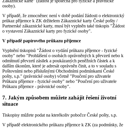
Zákaznické kartě" (žádost je společná pro fyzické a právnické
osoby).
V případě, že zmocněnec není v době podání žádosti o elektronický
průkaz příjemce k ZK držitelem Zákaznické karty České pošty /
Partnerské zákaznické karty, musí být vyplněn také tiskopis "Žádost
o vystavení Zákaznické karty pro fyzické osoby".
V případě papírového průkazu příjemce
Vyplnění tiskopisů "Žádost o vydání průkazu příjemce - fyzické
osoby" nebo "Prohlášení o osobách oprávněných k převzetí nebo k
odmítnutí převzetí zásilek a poukázaných peněžních částek a k
dalším úkonům, které je adresát oprávněn činit, a to v souladu s
Poštovními nebo příslušnými Obchodními podmínkami České
pošty, s.p." (právnické osoby) včetně "Poučení pro uživatele
Průkazu příjemce - fyzické osoby" nebo "Poučení pro uživatele
Průkazu příjemce - právnické osoby".
7. Jakým způsobem můžete zahájit řešení životní
situace
Tiskopisy můžete podat na kterékoliv pobočce České pošty, s.p.
V případě elektronického průkazu příjemce k ZK (za podmínky, že