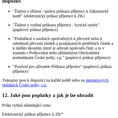
dispozici
"Žádost o zřízení / správu průkazu příjemce k Zákaznické
kartě" (elektronický průkaz příjemce k ZK)
"Žádost o vydání průkazu příjemce - fyzické osoby"
(papírový průkaz příjemce)
"Prohlášení o osobách oprávněných k převzetí nebo k
odmítnutí převzetí zásilek a poukázaných peněžních částek a
k dalším úkonům, které je adresát oprávněn činit, a to v
souladu s Poštovními nebo příslušnými Obchodními
podmínkami České pošty, s.p." (papírový průkaz příjemce)
"Poučení pro uživatele Průkazu příjemce" (papírový průkaz
příjemce)
Tiskopisy jsou k dispozici na každé poště nebo na
internetových
stránkách České pošty, s.p.
12. Jaké jsou poplatky a jak je lze uhradit
Pošta vybírá následující cenu:
Elektronický průkaz příjemce k ZK*