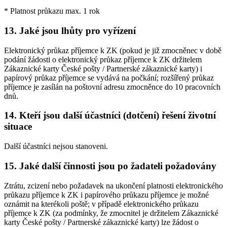
* Platnost průkazu max. 1 rok
13. Jaké jsou lhůty pro vyřízení
Elektronický průkaz příjemce k ZK (pokud je již zmocněnec v době
podání žádosti o elektronický průkaz příjemce k ZK držitelem
Zákaznické karty České pošty / Partnerské zákaznické karty) i
papírový průkaz příjemce se vydává na počkání; rozšířený průkaz
příjemce je zasílán na poštovní adresu zmocněnce do 10 pracovních
dnů.
14. Kteří jsou další účastníci (dotčení) řešení životní
situace
Další účastníci nejsou stanoveni.
15. Jaké další činnosti jsou po žadateli požadovány
Ztrátu, zcizení nebo požadavek na ukončení platnosti elektronického
průkazu příjemce k ZK i papírového průkazu příjemce je možné
oznámit na kterékoli poště; v případě elektronického průkazu
příjemce k ZK (za podmínky, že zmocnitel je držitelem Zákaznické
karty České pošty / Partnerské zákaznické karty) lze žádost o