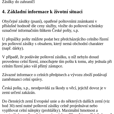
Zásilky do zahraničí
4. Základní informace k životní situaci
Obyčejné zásilky (psaní), opatřené poštovními známkami v
příslušné hodnotě dle ceny služby, vložte do poštovní schránky
označené informačním štítkem České pošty, s.p.
U přepážky pošty můžete podat bez předcházejícího celního řízení
jen poštovní zásilky s obsahem, který nemá obchodní charakter
(např. dárky).
V případě, že podáváte poštovní zásilku, u níž nebylo dosud
provedeno celní řízení, zmocňujete tím poštu k tomu, aby jednala při
celním řízení jako váš přímý zástupce.
Závazné informace o celních předpisech a vývozu zboží podávají
zaměstnanci celní správy.
Česká pošta, s.p., neodpovídá za škody u věcí, jejichž dovoz je v
zemi určení zakázán.
Do členských zemí Evropské unie a do některých dalších zemí (viz
bod 30) není nutné poštovní zásilky celně projednávat nebo
vyplňovat celní nálepky (prohlášky). Maximální hmotnost a