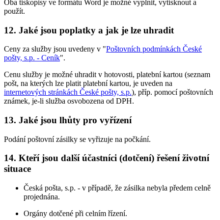
Oba tiskopisy ve formátu Word je možné vyplnit, vytisknout a
použít.
12. Jaké jsou poplatky a jak je lze uhradit
Ceny za služby jsou uvedeny v "
Poštovních podmínkách České
pošty, s.p. - Ceník
".
Cenu služby je možné uhradit v hotovosti, platební kartou (seznam
pošt, na kterých lze platit platební kartou, je uveden na
internetových stránkách České pošty, s.p.
), příp. pomocí poštovních
známek, je-li služba osvobozena od DPH.
13. Jaké jsou lhůty pro vyřízení
Podání poštovní zásilky se vyřizuje na počkání.
14. Kteří jsou další účastníci (dotčení) řešení životní
situace
Česká pošta, s.p. - v případě, že zásilka nebyla předem celně
projednána.
Orgány dotčené při celním řízení.