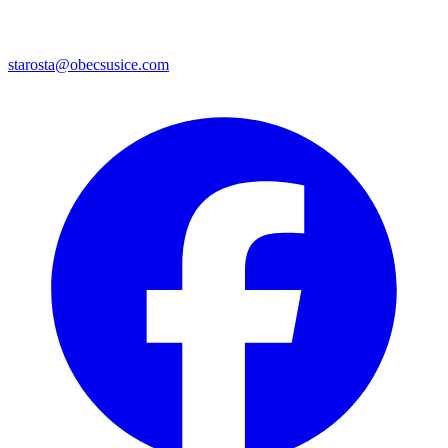
starosta@obecsusice.com