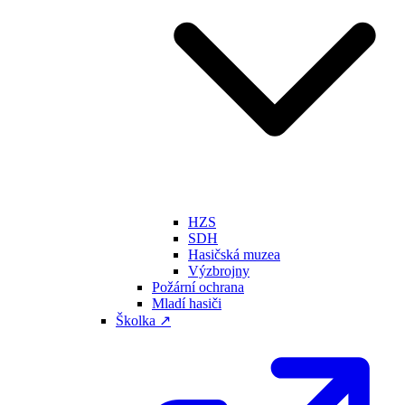
HZS
SDH
Hasičská muzea
Výzbrojny
Požární ochrana
Mladí hasiči
Školka ↗