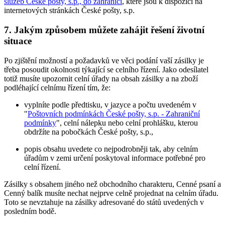
služeb České pošty, s.p., do zahraničí
, které jsou k dispozici na
internetových stránkách České pošty, s.p.
7. Jakým způsobem můžete zahájit řešení životní
situace
Po zjištění možností a požadavků ve věci podání vaší zásilky je
třeba posoudit okolnosti týkající se celního řízení. Jako odesílatel
totiž musíte upozornit celní úřady na obsah zásilky a na zboží
podléhající celnímu řízení tím, že:
vyplníte podle předtisku, v jazyce a počtu uvedeném v
"
Poštovních podmínkách České pošty, s.p. - Zahraniční
podmínky
", celní nálepku nebo celní prohlášku, kterou
obdržíte na pobočkách České pošty, s.p.,
popis obsahu uvedete co nejpodrobněji tak, aby celním
úřadům v zemi určení poskytoval informace potřebné pro
celní řízení.
Zásilky s obsahem jiného než obchodního charakteru, Cenné psaní a
Cenný balík musíte nechat nejprve celně projednat na celním úřadu.
Toto se nevztahuje na zásilky adresované do států uvedených v
posledním bodě.