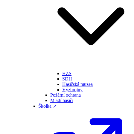
HZS
SDH
Hasičská muzea
Výzbrojny
Požární ochrana
Mladí hasiči
Školka ↗