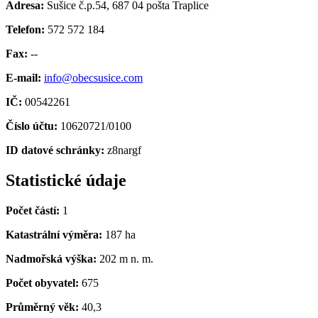
Adresa:
Sušice č.p.54, 687 04 pošta Traplice
Telefon:
572 572 184
Fax:
--
E-mail:
info@obecsusice.com
IČ:
00542261
Číslo účtu:
10620721/0100
ID datové schránky:
z8nargf
Statistické údaje
Počet částí:
1
Katastrální výměra:
187 ha
Nadmořská výška:
202 m n. m.
Počet obyvatel:
675
Průměrný věk:
40,3