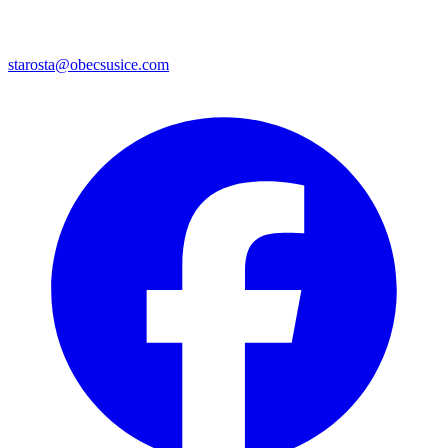
starosta@obecsusice.com