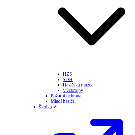
HZS
SDH
Hasičská muzea
Výzbrojny
Požární ochrana
Mladí hasiči
Školka ↗