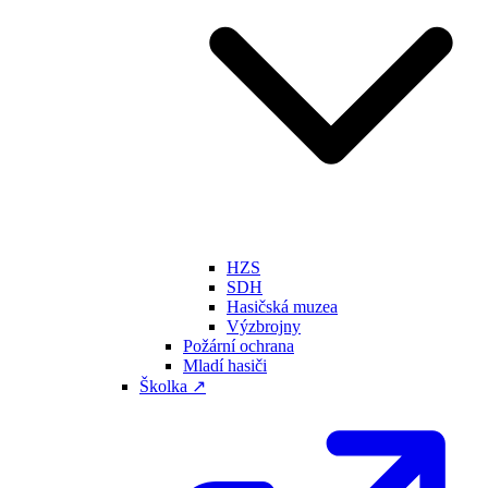
HZS
SDH
Hasičská muzea
Výzbrojny
Požární ochrana
Mladí hasiči
Školka ↗