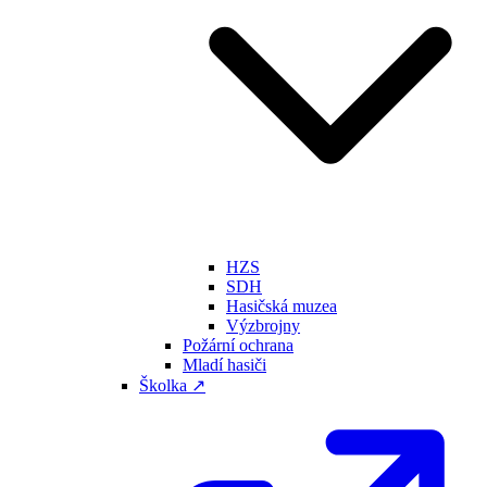
HZS
SDH
Hasičská muzea
Výzbrojny
Požární ochrana
Mladí hasiči
Školka ↗