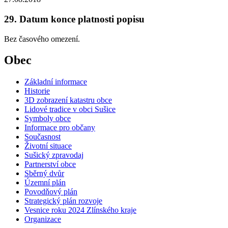
29. Datum konce platnosti popisu
Bez časového omezení.
Obec
Základní informace
Historie
3D zobrazení katastru obce
Lidové tradice v obci Sušice
Symboly obce
Informace pro občany
Současnost
Životní situace
Sušický zpravodaj
Partnerství obce
Sběrný dvůr
Územní plán
Povodňový plán
Strategický plán rozvoje
Vesnice roku 2024 Zlínského kraje
Organizace