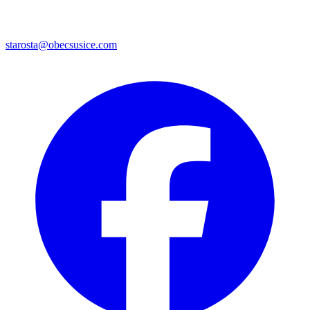
starosta@obecsusice.com