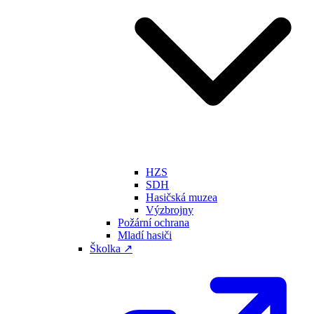
HZS
SDH
Hasičská muzea
Výzbrojny
Požární ochrana
Mladí hasiči
Školka ↗