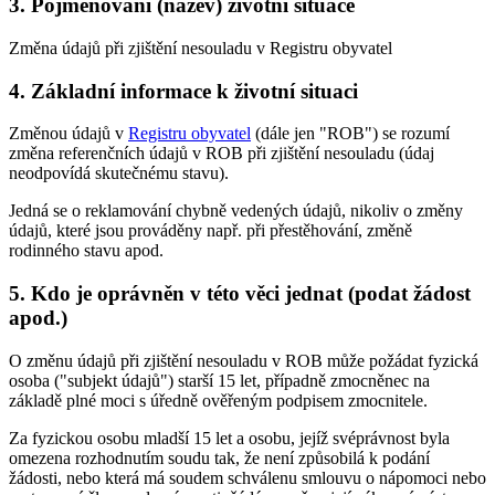
3. Pojmenování (název) životní situace
Změna údajů při zjištění nesouladu v Registru obyvatel
4. Základní informace k životní situaci
Změnou údajů v
Registru obyvatel
(dále jen "ROB") se rozumí
změna referenčních údajů v ROB při zjištění nesouladu (údaj
neodpovídá skutečnému stavu).
Jedná se o reklamování chybně vedených údajů, nikoliv o změny
údajů, které jsou prováděny např. při přestěhování, změně
rodinného stavu apod.
5. Kdo je oprávněn v této věci jednat (podat žádost
apod.)
O změnu údajů při zjištění nesouladu v ROB může požádat fyzická
osoba ("subjekt údajů") starší 15 let, případně zmocněnec na
základě plné moci s úředně ověřeným podpisem zmocnitele.
Za fyzickou osobu mladší 15 let a osobu, jejíž svéprávnost byla
omezena rozhodnutím soudu tak, že není způsobilá k podání
žádosti, nebo která má soudem schválenu smlouvu o nápomoci nebo