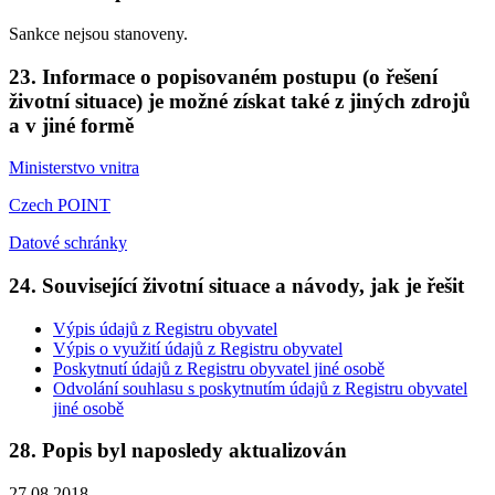
Sankce nejsou stanoveny.
23. Informace o popisovaném postupu (o řešení
životní situace) je možné získat také z jiných zdrojů
a v jiné formě
Ministerstvo vnitra
Czech POINT
Datové schránky
24. Související životní situace a návody, jak je řešit
Výpis údajů z Registru obyvatel
Výpis o využití údajů z Registru obyvatel
Poskytnutí údajů z Registru obyvatel jiné osobě
Odvolání souhlasu s poskytnutím údajů z Registru obyvatel
jiné osobě
28. Popis byl naposledy aktualizován
27.08.2018