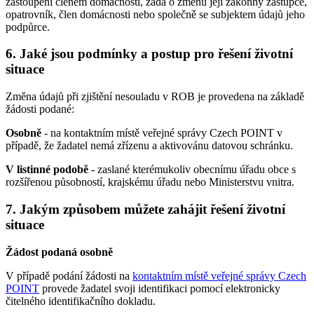
zastoupení členem domácnosti, žádá o změnu její zákonný zástupce,
opatrovník, člen domácnosti nebo společně se subjektem údajů jeho
podpůrce.
6. Jaké jsou podmínky a postup pro řešení životní
situace
Změna údajů při zjištění nesouladu v ROB je provedena na základě
žádosti podané:
Osobně
- na kontaktním místě veřejné správy Czech POINT v
případě, že žadatel nemá zřízenu a aktivovánu datovou schránku.
V listinné podobě
- zaslané kterémukoliv obecnímu úřadu obce s
rozšířenou působností, krajskému úřadu nebo Ministerstvu vnitra.
7. Jakým způsobem můžete zahájit řešení životní
situace
Žádost podaná osobně
V případě podání žádosti na
kontaktním místě veřejné správy Czech
POINT
provede žadatel svoji identifikaci pomocí elektronicky
čitelného identifikačního dokladu.