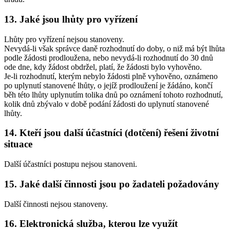
13. Jaké jsou lhůty pro vyřízení
Lhůty pro vyřízení nejsou stanoveny.
Nevydá-li však správce daně rozhodnutí do doby, o niž má být lhůta
podle žádosti prodloužena, nebo nevydá-li rozhodnutí do 30 dnů
ode dne, kdy žádost obdržel, platí, že žádosti bylo vyhověno.
Je-li rozhodnutí, kterým nebylo žádosti plně vyhověno, oznámeno
po uplynutí stanovené lhůty, o jejíž prodloužení je žádáno, končí
běh této lhůty uplynutím tolika dnů po oznámení tohoto rozhodnutí,
kolik dnů zbývalo v době podání žádosti do uplynutí stanovené
lhůty.
14. Kteří jsou další účastníci (dotčení) řešení životní
situace
Další účastníci postupu nejsou stanoveni.
15. Jaké další činnosti jsou po žadateli požadovány
Další činnosti nejsou stanoveny.
16. Elektronická služba, kterou lze využít