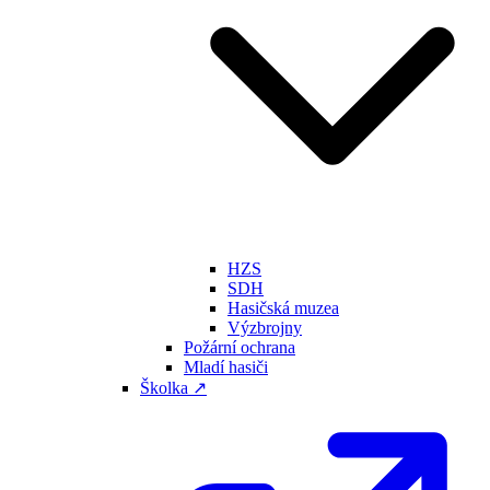
HZS
SDH
Hasičská muzea
Výzbrojny
Požární ochrana
Mladí hasiči
Školka ↗