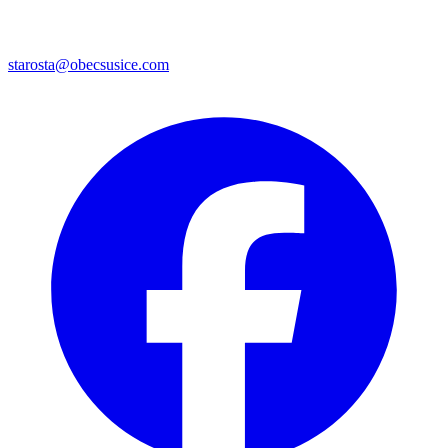
starosta@obecsusice.com