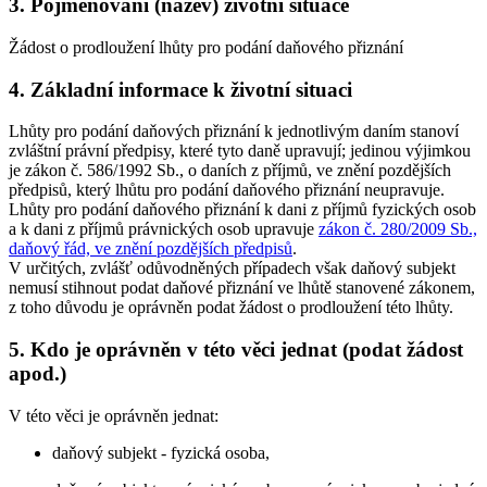
3. Pojmenování (název) životní situace
Žádost o prodloužení lhůty pro podání daňového přiznání
4. Základní informace k životní situaci
Lhůty pro podání daňových přiznání k jednotlivým daním stanoví
zvláštní právní předpisy, které tyto daně upravují; jedinou výjimkou
je zákon č. 586/1992 Sb., o daních z příjmů, ve znění pozdějších
předpisů, který lhůtu pro podání daňového přiznání neupravuje.
Lhůty pro podání daňového přiznání k dani z příjmů fyzických osob
a k dani z příjmů právnických osob upravuje
zákon č. 280/2009 Sb.,
daňový řád, ve znění pozdějších předpisů
.
V určitých, zvlášť odůvodněných případech však daňový subjekt
nemusí stihnout podat daňové přiznání ve lhůtě stanovené zákonem,
z toho důvodu je oprávněn podat žádost o prodloužení této lhůty.
5. Kdo je oprávněn v této věci jednat (podat žádost
apod.)
V této věci je oprávněn jednat:
daňový subjekt - fyzická osoba,