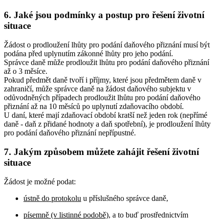
6. Jaké jsou podmínky a postup pro řešení životní
situace
Žádost o prodloužení lhůty pro podání daňového přiznání musí být
podána před uplynutím zákonné lhůty pro jeho podání.
Správce daně může prodloužit lhůtu pro podání daňového přiznání
až o 3 měsíce.
Pokud předmět daně tvoří i příjmy, které jsou předmětem daně v
zahraničí, může správce daně na žádost daňového subjektu v
odůvodněných případech prodloužit lhůtu pro podání daňového
přiznání až na 10 měsíců po uplynutí zdaňovacího období.
U daní, které mají zdaňovací období kratší než jeden rok (nepřímé
daně - daň z přidané hodnoty a daň spotřební), je prodloužení lhůty
pro podání daňového přiznání nepřípustné.
7. Jakým způsobem můžete zahájit řešení životní
situace
Žádost je možné podat:
ústně do protokolu
u příslušného správce daně,
písemně (v listinné podobě)
, a to buď prostřednictvím