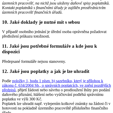
územních pracovišť, na nichž jsou uloženy daňové spisy poplatníků.
Kontakt poplatníků s finančními úřady je zajištěn prostřednictvím
územních pracovišť finančních úřadů.
10. Jaké doklady je nutné mít s sebou
V případě osobního jednání je úřední osoba oprávněna požadovat
předložení průkazu totožnosti.
11. Jaké jsou potřebné formuláře a kde jsou k
dispozici
Předepsané formuláře nejsou stanoveny.
12. Jaké jsou poplatky a jak je lze uhradit
Podle
položky 1, bodu 1 písm. b) sazebníku, který je přílohou k
zákonu č. 634/2004 Sb., o správních poplatcích, ve znění pozdějších
předpisů
, přijetí žádosti nebo návrhu o prodloužení lhůty pro podání
daňového přiznání, hlášení nebo vyúčtování podléhá správnímu
poplatku ve výši 300 Kč.
Poplatek lze uhradit např. vylepením kolkové známky na žádost či v
hotovosti na pokladně územního pracoviště příslušného finančního
úřadu.