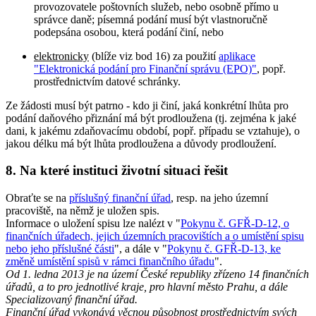
provozovatele poštovních služeb, nebo osobně přímo u
správce daně; písemná podání musí být vlastnoručně
podepsána osobou, která podání činí, nebo
elektronicky
(blíže viz bod 16) za použití
aplikace
"Elektronická podání pro Finanční správu (EPO)"
, popř.
prostřednictvím datové schránky.
Ze žádosti musí být patrno - kdo ji činí, jaká konkrétní lhůta pro
podání daňového přiznání má být prodloužena (tj. zejména k jaké
dani, k jakému zdaňovacímu období, popř. případu se vztahuje), o
jakou délku má být lhůta prodloužena a důvody prodloužení.
8. Na které instituci životní situaci řešit
Obraťte se na
příslušný finanční úřad
, resp. na jeho územní
pracoviště, na němž je uložen spis.
Informace o uložení spisu lze nalézt v "
Pokynu č. GFŘ-D-12, o
finančních úřadech, jejich územních pracovištích a o umístění spisu
nebo jeho příslušné části
", a dále v "
Pokynu č. GFŘ-D-13, ke
změně umístění spisů v rámci finančního úřadu
".
Od 1. ledna 2013 je na území České republiky zřízeno 14 finančních
úřadů, a to pro jednotlivé kraje, pro hlavní město Prahu, a dále
Specializovaný finanční úřad.
Finanční úřad vykonává věcnou působnost prostřednictvím svých