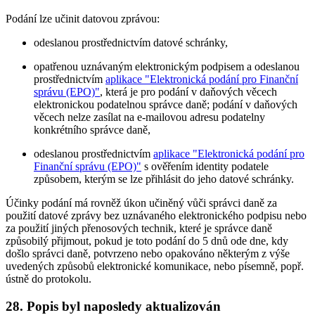
Podání lze učinit datovou zprávou:
odeslanou prostřednictvím datové schránky,
opatřenou uznávaným elektronickým podpisem a odeslanou
prostřednictvím
aplikace "Elektronická podání pro Finanční
správu (EPO)"
, která je pro podání v daňových věcech
elektronickou podatelnou správce daně; podání v daňových
věcech nelze zasílat na e-mailovou adresu podatelny
konkrétního správce daně,
odeslanou prostřednictvím
aplikace "Elektronická podání pro
Finanční správu (EPO)"
s ověřením identity podatele
způsobem, kterým se lze přihlásit do jeho datové schránky.
Účinky podání má rovněž úkon učiněný vůči správci daně za
použití datové zprávy bez uznávaného elektronického podpisu nebo
za použití jiných přenosových technik, které je správce daně
způsobilý přijmout, pokud je toto podání do 5 dnů ode dne, kdy
došlo správci daně, potvrzeno nebo opakováno některým z výše
uvedených způsobů elektronické komunikace, nebo písemně, popř.
ústně do protokolu.
28. Popis byl naposledy aktualizován