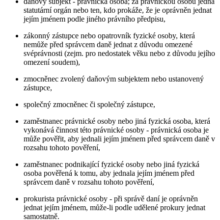
daňový subjekt - právnická osoba; za právnickou osobu jedná
statutární orgán nebo ten, kdo prokáže, že je oprávněn jednat
jejím jménem podle jiného právního předpisu,
zákonný zástupce nebo opatrovník fyzické osoby, která
nemůže před správcem daně jednat z důvodu omezené
svéprávnosti (zejm. pro nedostatek věku nebo z důvodu jejího
omezení soudem),
zmocněnec zvolený daňovým subjektem nebo ustanovený
zástupce,
společný zmocněnec či společný zástupce,
zaměstnanec právnické osoby nebo jiná fyzická osoba, která
vykonává činnost této právnické osoby - právnická osoba je
může pověřit, aby jednali jejím jménem před správcem daně v
rozsahu tohoto pověření,
zaměstnanec podnikající fyzické osoby nebo jiná fyzická
osoba pověřená k tomu, aby jednala jejím jménem před
správcem daně v rozsahu tohoto pověření,
prokurista právnické osoby - při správě daní je oprávněn
jednat jejím jménem, může-li podle udělené prokury jednat
samostatně.