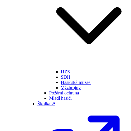
HZS
SDH
Hasičská muzea
Výzbrojny
Požární ochrana
Mladí hasiči
Školka ↗