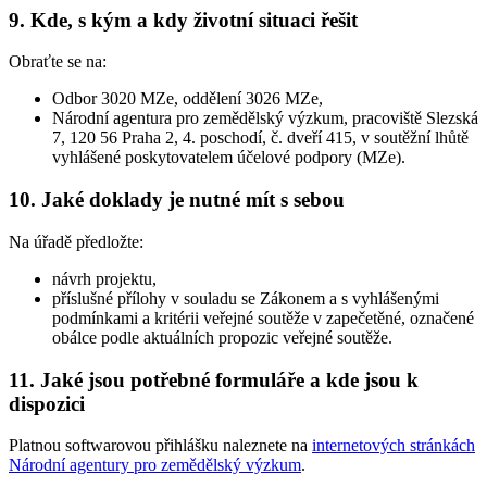
9. Kde, s kým a kdy životní situaci řešit
Obraťte se na:
Odbor 3020 MZe, oddělení 3026 MZe,
Národní agentura pro zemědělský výzkum, pracoviště Slezská
7, 120 56 Praha 2, 4. poschodí, č. dveří 415, v soutěžní lhůtě
vyhlášené poskytovatelem účelové podpory (MZe).
10. Jaké doklady je nutné mít s sebou
Na úřadě předložte:
návrh projektu,
příslušné přílohy v souladu se Zákonem a s vyhlášenými
podmínkami a kritérii veřejné soutěže v zapečetěné, označené
obálce podle aktuálních propozic veřejné soutěže.
11. Jaké jsou potřebné formuláře a kde jsou k
dispozici
Platnou softwarovou přihlášku naleznete na
internetových stránkách
Národní agentury pro zemědělský výzkum
.