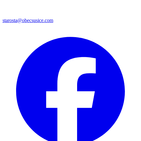
starosta@obecsusice.com