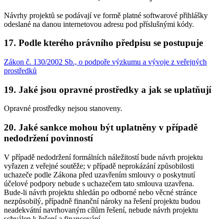
Návrhy projektů se podávají ve formě platné softwarové přihlášky
odeslané na danou internetovou adresu pod příslušnými kódy.
17. Podle kterého právního předpisu se postupuje
Zákon č. 130/2002 Sb., o podpoře výzkumu a vývoje z veřejných
prostředků
19. Jaké jsou opravné prostředky a jak se uplatňují
Opravné prostředky nejsou stanoveny.
20. Jaké sankce mohou být uplatněny v případě
nedodržení povinností
V případě nedodržení formálních náležitostí bude návrh projektu
vyřazen z veřejné soutěže; v případě neprokázání způsobilosti
uchazeče podle Zákona před uzavřením smlouvy o poskytnutí
účelové podpory nebude s uchazečem tato smlouva uzavřena.
Bude-li návrh projektu shledán po odborné nebo věcné stránce
nezpůsobilý, případně finanční nároky na řešení projektu budou
neadekvátní navrhovaným cílům řešení, nebude návrh projektu
schválen k řešení a financování.