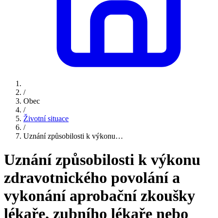
/
Obec
/
Životní situace
/
Uznání způsobilosti k výkonu…
Uznání způsobilosti k výkonu
zdravotnického povolání a
vykonání aprobační zkoušky
lékaře, zubního lékaře nebo