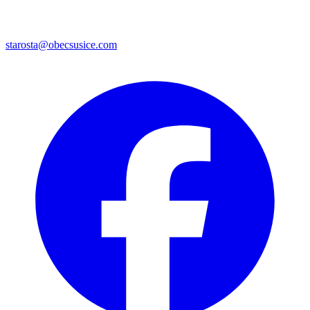
starosta@obecsusice.com