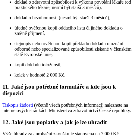
doklad o zdravotní způsobilosti k výkonu povolání lékaře (od
praktického lékaře, nesmí být starší 3 měsíců),
doklad o bezúhonnosti (nesmí být starší 3 měsíců),
úředně ověřenou kopii oddacího listu či jiného dokladu o
změně příjmení,
stejnopis nebo ověřenou kopii překladu dokladu o uznání
odborné nebo specializované způsobilosti získané v členském
státě Evropské unie,
kopii dokladu totožnosti,
kolek v hodnotě 2 000 Kč.
11. Jaké jsou potřebné formuláře a kde jsou k
dispozici
Tiskopis žádosti
(včetně všech potřebných informací) naleznete na
internetových stránkách Ministerstva zdravotnictví České republiky.
12. Jaké jsou poplatky a jak je lze uhradit
Výše úhrady za aprobační zkoušku je stanovena na 7 000 Kč