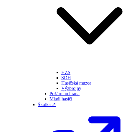
HZS
SDH
Hasičská muzea
Výzbrojny
Požární ochrana
Mladí hasiči
Školka ↗