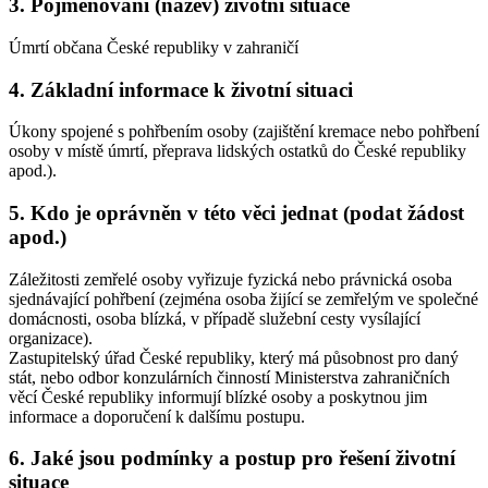
3. Pojmenování (název) životní situace
Úmrtí občana České republiky v zahraničí
4. Základní informace k životní situaci
Úkony spojené s pohřbením osoby (zajištění kremace nebo pohřbení
osoby v místě úmrtí, přeprava lidských ostatků do České republiky
apod.).
5. Kdo je oprávněn v této věci jednat (podat žádost
apod.)
Záležitosti zemřelé osoby vyřizuje fyzická nebo právnická osoba
sjednávající pohřbení (zejména osoba žijící se zemřelým ve společné
domácnosti, osoba blízká, v případě služební cesty vysílající
organizace).
Zastupitelský úřad České republiky, který má působnost pro daný
stát, nebo odbor konzulárních činností Ministerstva zahraničních
věcí České republiky informují blízké osoby a poskytnou jim
informace a doporučení k dalšímu postupu.
6. Jaké jsou podmínky a postup pro řešení životní
situace