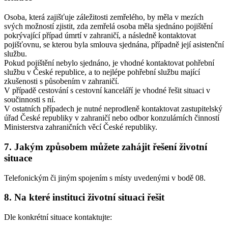
Osoba, která zajišťuje záležitosti zemřelého, by měla v mezích
svých možností zjistit, zda zemřelá osoba měla sjednáno pojištění
pokrývající případ úmrtí v zahraničí, a následně kontaktovat
pojišťovnu, se kterou byla smlouva sjednána, případně její asistenční
službu.
Pokud pojištění nebylo sjednáno, je vhodné kontaktovat pohřební
službu v České republice, a to nejlépe pohřební službu mající
zkušenosti s působením v zahraničí.
V případě cestování s cestovní kanceláří je vhodné řešit situaci v
součinnosti s ní.
V ostatních případech je nutné neprodleně kontaktovat zastupitelský
úřad České republiky v zahraničí nebo odbor konzulárních činností
Ministerstva zahraničních věcí České republiky.
7. Jakým způsobem můžete zahájit řešení životní
situace
Telefonickým či jiným spojením s místy uvedenými v bodě 08.
8. Na které instituci životní situaci řešit
Dle konkrétní situace kontaktujte: