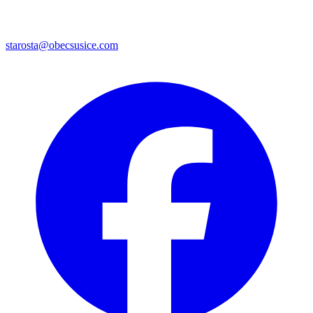
starosta@obecsusice.com