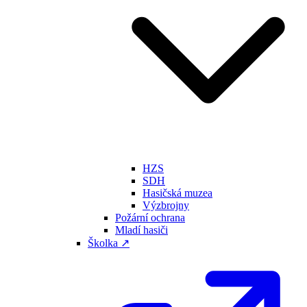
HZS
SDH
Hasičská muzea
Výzbrojny
Požární ochrana
Mladí hasiči
Školka ↗