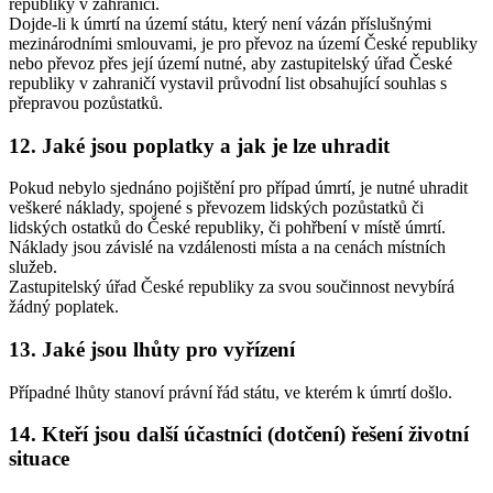
republiky v zahraničí.
Dojde-li k úmrtí na území státu, který není vázán příslušnými
mezinárodními smlouvami, je pro převoz na území České republiky
nebo převoz přes její území nutné, aby zastupitelský úřad České
republiky v zahraničí vystavil průvodní list obsahující souhlas s
přepravou pozůstatků.
12. Jaké jsou poplatky a jak je lze uhradit
Pokud nebylo sjednáno pojištění pro případ úmrtí, je nutné uhradit
veškeré náklady, spojené s převozem lidských pozůstatků či
lidských ostatků do České republiky, či pohřbení v místě úmrtí.
Náklady jsou závislé na vzdálenosti místa a na cenách místních
služeb.
Zastupitelský úřad České republiky za svou součinnost nevybírá
žádný poplatek.
13. Jaké jsou lhůty pro vyřízení
Případné lhůty stanoví právní řád státu, ve kterém k úmrtí došlo.
14. Kteří jsou další účastníci (dotčení) řešení životní
situace