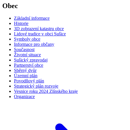
Obec
Základní informace
Historie
3D zobrazení katastru obce
Lidové tradice v obci Sušice
Symboly obce
Informace pro občany
Současnost
Životní situace
Sušický zpravodaj
Partnerství obce
Sběrný dvůr
Územní plán
Povodňový plán
Strategický plán rozvoje
Vesnice roku 2024 Zlínského kraje
Organizace