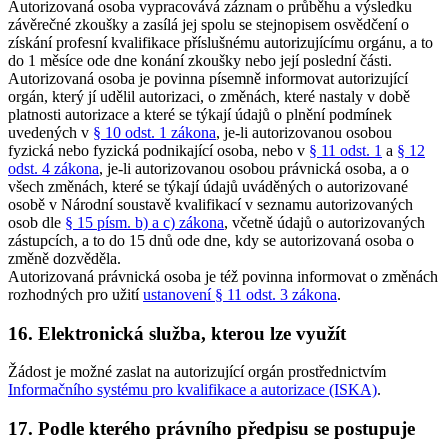
Autorizovaná osoba vypracovává záznam o průběhu a výsledku
závěrečné zkoušky a zasílá jej spolu se stejnopisem osvědčení o
získání profesní kvalifikace příslušnému autorizujícímu orgánu, a to
do 1 měsíce ode dne konání zkoušky nebo její poslední části.
Autorizovaná osoba je povinna písemně informovat autorizující
orgán, který jí udělil autorizaci, o změnách, které nastaly v době
platnosti autorizace a které se týkají údajů o plnění podmínek
uvedených v
§ 10 odst. 1 zákona
, je-li autorizovanou osobou
fyzická nebo fyzická podnikající osoba, nebo v
§ 11 odst. 1
a
§ 12
odst. 4 zákona
, je-li autorizovanou osobou právnická osoba, a o
všech změnách, které se týkají údajů uváděných o autorizované
osobě v Národní soustavě kvalifikací v seznamu autorizovaných
osob dle
§ 15 písm. b) a c) zákona
, včetně údajů o autorizovaných
zástupcích, a to do 15 dnů ode dne, kdy se autorizovaná osoba o
změně dozvěděla.
Autorizovaná právnická osoba je též povinna informovat o změnách
rozhodných pro užití
ustanovení § 11 odst. 3 zákona
.
16. Elektronická služba, kterou lze využít
Žádost je možné zaslat na autorizující orgán prostřednictvím
Informačního systému pro kvalifikace a autorizace (ISKA)
.
17. Podle kterého právního předpisu se postupuje