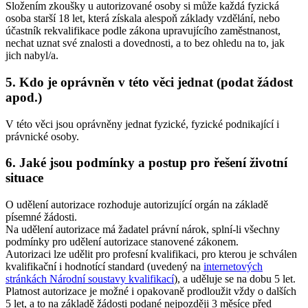
Složením zkoušky u autorizované osoby si může každá fyzická
osoba starší 18 let, která získala alespoň základy vzdělání, nebo
účastník rekvalifikace podle zákona upravujícího zaměstnanost,
nechat uznat své znalosti a dovednosti, a to bez ohledu na to, jak
jich nabyl/a.
5. Kdo je oprávněn v této věci jednat (podat žádost
apod.)
V této věci jsou oprávněny jednat fyzické, fyzické podnikající i
právnické osoby.
6. Jaké jsou podmínky a postup pro řešení životní
situace
O udělení autorizace rozhoduje autorizující orgán na základě
písemné žádosti.
Na udělení autorizace má žadatel právní nárok, splní-li všechny
podmínky pro udělení autorizace stanovené zákonem.
Autorizaci lze udělit pro profesní kvalifikaci, pro kterou je schválen
kvalifikační i hodnotící standard (uvedený na
internetových
stránkách Národní soustavy kvalifikací
), a uděluje se na dobu 5 let.
Platnost autorizace je možné i opakovaně prodloužit vždy o dalších
5 let, a to na základě žádosti podané nejpozději 3 měsíce před