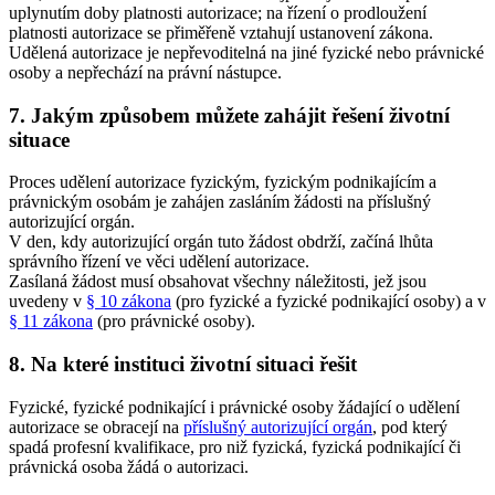
uplynutím doby platnosti autorizace; na řízení o prodloužení
platnosti autorizace se přiměřeně vztahují ustanovení zákona.
Udělená autorizace je nepřevoditelná na jiné fyzické nebo právnické
osoby a nepřechází na právní nástupce.
7. Jakým způsobem můžete zahájit řešení životní
situace
Proces udělení autorizace fyzickým, fyzickým podnikajícím a
právnickým osobám je zahájen zasláním žádosti na příslušný
autorizující orgán.
V den, kdy autorizující orgán tuto žádost obdrží, začíná lhůta
správního řízení ve věci udělení autorizace.
Zasílaná žádost musí obsahovat všechny náležitosti, jež jsou
uvedeny v
§ 10 zákona
(pro fyzické a fyzické podnikající osoby) a v
§ 11 zákona
(pro právnické osoby).
8. Na které instituci životní situaci řešit
Fyzické, fyzické podnikající i právnické osoby žádající o udělení
autorizace se obracejí na
příslušný autorizující orgán
, pod který
spadá profesní kvalifikace, pro niž fyzická, fyzická podnikající či
právnická osoba žádá o autorizaci.