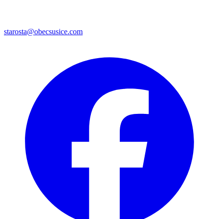
starosta@obecsusice.com