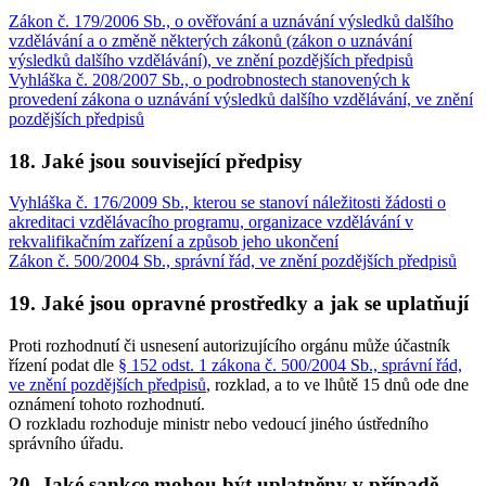
Zákon č. 179/2006 Sb., o ověřování a uznávání výsledků dalšího
vzdělávání a o změně některých zákonů (zákon o uznávání
výsledků dalšího vzdělávání), ve znění pozdějších předpisů
Vyhláška č. 208/2007 Sb., o podrobnostech stanovených k
provedení zákona o uznávání výsledků dalšího vzdělávání, ve znění
pozdějších předpisů
18. Jaké jsou související předpisy
Vyhláška č. 176/2009 Sb., kterou se stanoví náležitosti žádosti o
akreditaci vzdělávacího programu, organizace vzdělávání v
rekvalifikačním zařízení a způsob jeho ukončení
Zákon č. 500/2004 Sb., správní řád, ve znění pozdějších předpisů
19. Jaké jsou opravné prostředky a jak se uplatňují
Proti rozhodnutí či usnesení autorizujícího orgánu může účastník
řízení podat dle
§ 152 odst. 1 zákona č. 500/2004 Sb., správní řád,
ve znění pozdějších předpisů
, rozklad, a to ve lhůtě 15 dnů ode dne
oznámení tohoto rozhodnutí.
O rozkladu rozhoduje ministr nebo vedoucí jiného ústředního
správního úřadu.
20. Jaké sankce mohou být uplatněny v případě