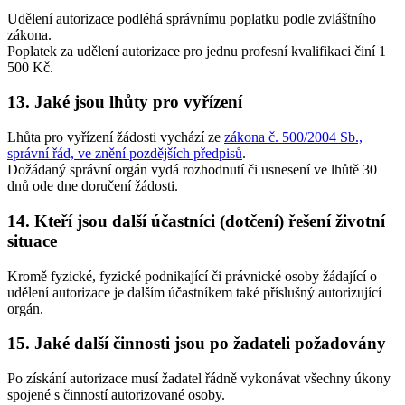
Udělení autorizace podléhá správnímu poplatku podle zvláštního
zákona.
Poplatek za udělení autorizace pro jednu profesní kvalifikaci činí 1
500 Kč.
13. Jaké jsou lhůty pro vyřízení
Lhůta pro vyřízení žádosti vychází ze
zákona č. 500/2004 Sb.,
správní řád, ve znění pozdějších předpisů
.
Dožádaný správní orgán vydá rozhodnutí či usnesení ve lhůtě 30
dnů ode dne doručení žádosti.
14. Kteří jsou další účastníci (dotčení) řešení životní
situace
Kromě fyzické, fyzické podnikající či právnické osoby žádající o
udělení autorizace je dalším účastníkem také příslušný autorizující
orgán.
15. Jaké další činnosti jsou po žadateli požadovány
Po získání autorizace musí žadatel řádně vykonávat všechny úkony
spojené s činností autorizované osoby.