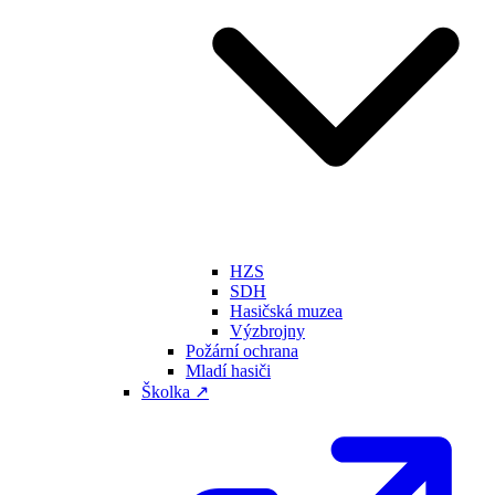
HZS
SDH
Hasičská muzea
Výzbrojny
Požární ochrana
Mladí hasiči
Školka ↗