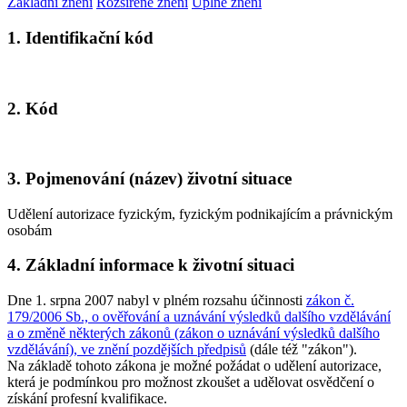
Základní znění
Rozšířené znění
Úplné znění
1. Identifikační kód
2. Kód
3. Pojmenování (název) životní situace
Udělení autorizace fyzickým, fyzickým podnikajícím a právnickým
osobám
4. Základní informace k životní situaci
Dne 1. srpna 2007 nabyl v plném rozsahu účinnosti
zákon č.
179/2006 Sb., o ověřování a uznávání výsledků dalšího vzdělávání
a o změně některých zákonů (zákon o uznávání výsledků dalšího
vzdělávání), ve znění pozdějších předpisů
(dále též "zákon").
Na základě tohoto zákona je možné požádat o udělení autorizace,
která je podmínkou pro možnost zkoušet a udělovat osvědčení o
získání profesní kvalifikace.