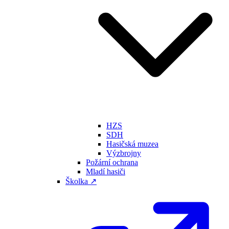
HZS
SDH
Hasičská muzea
Výzbrojny
Požární ochrana
Mladí hasiči
Školka ↗