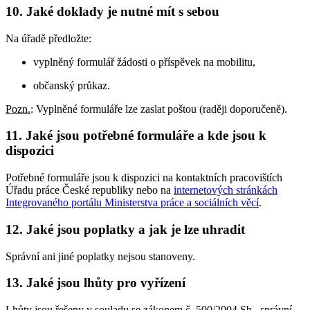
10. Jaké doklady je nutné mít s sebou
Na úřadě předložte:
vyplněný formulář žádosti o příspěvek na mobilitu,
občanský průkaz.
Pozn.
: Vyplněné formuláře lze zaslat poštou (raději doporučeně).
11. Jaké jsou potřebné formuláře a kde jsou k
dispozici
Potřebné formuláře jsou k dispozici na kontaktních pracovištích
Úřadu práce České republiky nebo na
internetových stránkách
Integrovaného portálu Ministerstva práce a sociálních věcí
.
12. Jaké jsou poplatky a jak je lze uhradit
Správní ani jiné poplatky nejsou stanoveny.
13. Jaké jsou lhůty pro vyřízení
Lhůty jsou řešeny v souladu se zákonem č. 500/2004 Sb., správní