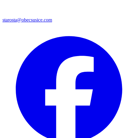
starosta@obecsusice.com