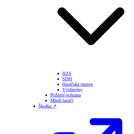
HZS
SDH
Hasičská muzea
Výzbrojny
Požární ochrana
Mladí hasiči
Školka ↗