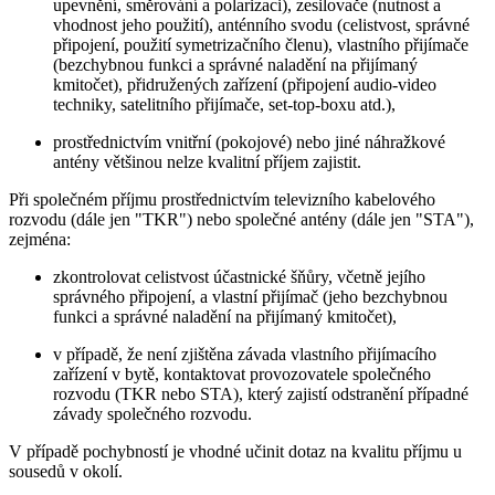
upevnění, směrování a polarizaci), zesilovače (nutnost a
vhodnost jeho použití), anténního svodu (celistvost, správné
připojení, použití symetrizačního členu), vlastního přijímače
(bezchybnou funkci a správné naladění na přijímaný
kmitočet), přidružených zařízení (připojení audio-video
techniky, satelitního přijímače, set-top-boxu atd.),
prostřednictvím vnitřní (pokojové) nebo jiné náhražkové
antény většinou nelze kvalitní příjem zajistit.
Při společném příjmu prostřednictvím televizního kabelového
rozvodu (dále jen "TKR") nebo společné antény (dále jen "STA"),
zejména:
zkontrolovat celistvost účastnické šňůry, včetně jejího
správného připojení, a vlastní přijímač (jeho bezchybnou
funkci a správné naladění na přijímaný kmitočet),
v případě, že není zjištěna závada vlastního přijímacího
zařízení v bytě, kontaktovat provozovatele společného
rozvodu (TKR nebo STA), který zajistí odstranění případné
závady společného rozvodu.
V případě pochybností je vhodné učinit dotaz na kvalitu příjmu u
sousedů v okolí.