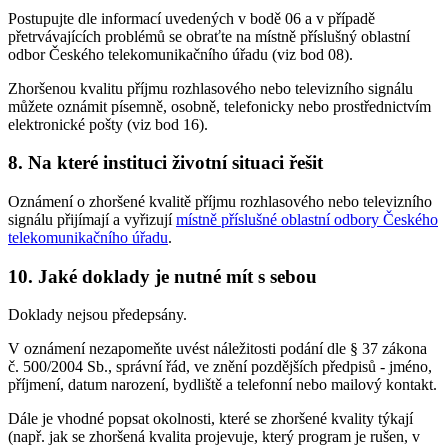
Postupujte dle informací uvedených v bodě 06 a v případě
přetrvávajících problémů se obraťte na místně příslušný oblastní
odbor Českého telekomunikačního úřadu (viz bod 08).
Zhoršenou kvalitu příjmu rozhlasového nebo televizního signálu
můžete oznámit písemně, osobně, telefonicky nebo prostřednictvím
elektronické pošty (viz bod 16).
8. Na které instituci životní situaci řešit
Oznámení o zhoršené kvalitě příjmu rozhlasového nebo televizního
signálu přijímají a vyřizují
místně příslušné oblastní odbory Českého
telekomunikačního úřadu
.
10. Jaké doklady je nutné mít s sebou
Doklady nejsou předepsány.
V oznámení nezapomeňte uvést náležitosti podání dle § 37 zákona
č. 500/2004 Sb., správní řád, ve znění pozdějších předpisů - jméno,
příjmení, datum narození, bydliště a telefonní nebo mailový kontakt.
Dále je vhodné popsat okolnosti, které se zhoršené kvality týkají
(např. jak se zhoršená kvalita projevuje, který program je rušen, v