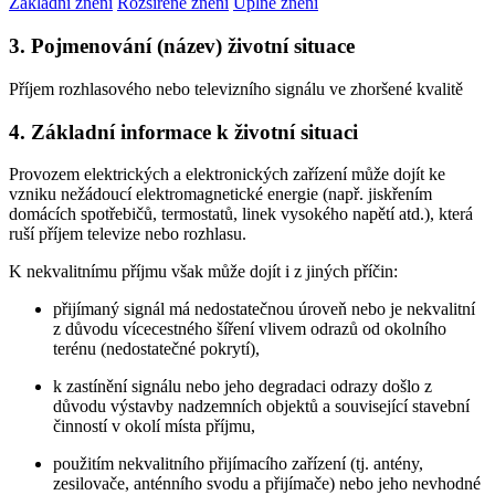
Základní znění
Rozšířené znění
Úplné znění
3. Pojmenování (název) životní situace
Příjem rozhlasového nebo televizního signálu ve zhoršené kvalitě
4. Základní informace k životní situaci
Provozem elektrických a elektronických zařízení může dojít ke
vzniku nežádoucí elektromagnetické energie (např. jiskřením
domácích spotřebičů, termostatů, linek vysokého napětí atd.), která
ruší příjem televize nebo rozhlasu.
K nekvalitnímu příjmu však může dojít i z jiných příčin:
přijímaný signál má nedostatečnou úroveň nebo je nekvalitní
z důvodu vícecestného šíření vlivem odrazů od okolního
terénu (nedostatečné pokrytí),
k zastínění signálu nebo jeho degradaci odrazy došlo z
důvodu výstavby nadzemních objektů a související stavební
činností v okolí místa příjmu,
použitím nekvalitního přijímacího zařízení (tj. antény,
zesilovače, anténního svodu a přijímače) nebo jeho nevhodné