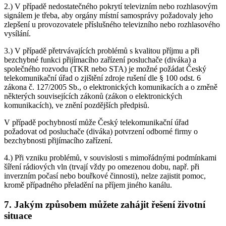
2.) V případě nedostatečného pokrytí televizním nebo rozhlasovým
signálem je třeba, aby orgány místní samosprávy požadovaly jeho
zlepšení u provozovatele příslušného televizního nebo rozhlasového
vysílání.
3.) V případě přetrvávajících problémů s kvalitou příjmu a při
bezchybné funkci přijímacího zařízení posluchače (diváka) a
společného rozvodu (TKR nebo STA) je možné požádat Český
telekomunikační úřad o zjištění zdroje rušení dle § 100 odst. 6
zákona č. 127/2005 Sb., o elektronických komunikacích a o změně
některých souvisejících zákonů (zákon o elektronických
komunikacích), ve znění pozdějších předpisů.
V případě pochybností může Český telekomunikační úřad
požadovat od posluchače (diváka) potvrzení odborné firmy o
bezchybnosti přijímacího zařízení.
4.) Při vzniku problémů, v souvislosti s mimořádnými podmínkami
šíření rádiových vln (trvají vždy po omezenou dobu, např. při
inverzním počasí nebo bouřkové činnosti), nelze zajistit pomoc,
kromě případného přeladění na příjem jiného kanálu.
7. Jakým způsobem můžete zahájit řešení životní
situace