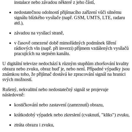
instalace nebo závadou některé z jeho částí,
nedostatečnou odolností přijímacího zařízení vůči silnému
signálu blízkého vysílače (např. GSM, UMTS, LTE, radaru
atd.),
závadou na vysílací straně,
v časově omezené době mimořádných podmínek šíření
rádiových vln (např. při inverzi) příjmem vzdálených vysílačů
pracujících na stejném kanálu.
U digitální televize nedochází k různým stupňům zhoršování kvality
obrazu nebo zvuku, obraz buď je, nebo není. Případné výpadky jsou
známkou toho, že přijímač dostává ke zpracování signál na hranici
svých možností.
Rušený, nekvalitní nebo nedostatečný signál se projevuje
následovně:
kostičkování nebo zastavení (zamrznutí) obrazu,
krátkodobý výpadek nebo zkreslení (cvaknutí, "kliks") zvuku,
ztráta obrazu i zvuku,