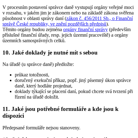
V procesním postavení správce daně vystupují orgány veřejné moci
v rozsahu, v jakém jim je zákonem nebo na základě zákona svěřena
působnost v oblasti správy daní (
zákon č. 456/2011 Sb., o Finanční
správě České republiky, ve znění pozdějších předpisů
).
Těmito orgány budou zejména
orgány finanční správy
(především
příslušné finanční úřady, resp. jejich územní pracoviště) a orgány
územních samosprávných celků.
10. Jaké doklady je nutné mít s sebou
Na úřadě (u správce daně) předložte:
průkaz totožnosti,
doručený exekuční příkaz, popř. jiný písemný úkon správce
daně, který hodláte projednat,
doklady týkající se placení daní, pokud chcete svá tvrzení při
řízení na úřadě doložit.
11. Jaké jsou potřebné formuláře a kde jsou k
dispozici
Předepsané formuláře nejsou stanoveny.