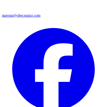
starosta@obecsusice.com