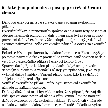
6. Jaké jsou podmínky a postup pro řešení životní
situace
Daňovou exekuci nařizuje správce daně vydáním exekučního
příkazu.
Exekuční příkaz je rozhodnutím správce daně a musí tedy obsahovat
obecné náležitosti rozhodnutí, dále v něm musí být uveden způsob
provedení daňové exekuce, výše nedoplatku (pro který je daňová
exekuce nařizována), výše exekučních nákladů a odkaz na exekuční
titul.
Pokud se částka, pro kterou byla daňová exekuce nařízena, zvyšuje
po tomto nařízení o úrok z prodlení, je správce daně povinen nařídit
ve výroku exekučního příkazu i exekuci tohoto úroku.
Správce daně přijme každou platbu daně, i když není provedena
daňovým subjektem, a zachází s ní stejným způsobem, jako by ji
vykonal daňový subjekt. Vrácení platby tomu, kdo ji za daňový
subjekt uhradil, není přípustné.
Součástí exekučního příkazu může být i stanovení exekučních
nákladů za nařízení exekuce.
Daňový dlužník si musí být vědom toho, že v případě, že svůj dluh
vůči správci daně nezaplatí řádně a včas, vznikají mu po nařízení
daňové exekuce rovněž exekuční náklady. Ty spočívají v náhradě
nákladů za nařízení daňové exekuce, v náhradě nákladů za výkon