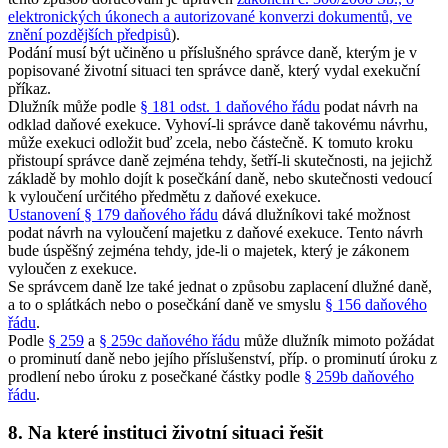
elektronických úkonech a autorizované konverzi dokumentů, ve
znění pozdějších předpisů
).
Podání musí být učiněno u příslušného správce daně, kterým je v
popisované životní situaci ten správce daně, který vydal exekuční
příkaz.
Dlužník může podle
§ 181 odst. 1 daňového řádu
podat návrh na
odklad daňové exekuce. Vyhoví-li správce daně takovému návrhu,
může exekuci odložit buď zcela, nebo částečně. K tomuto kroku
přistoupí správce daně zejména tehdy, šetří-li skutečnosti, na jejichž
základě by mohlo dojít k posečkání daně, nebo skutečnosti vedoucí
k vyloučení určitého předmětu z daňové exekuce.
Ustanovení § 179 daňového řádu
dává dlužníkovi také možnost
podat návrh na vyloučení majetku z daňové exekuce. Tento návrh
bude úspěšný zejména tehdy, jde-li o majetek, který je zákonem
vyloučen z exekuce.
Se správcem daně lze také jednat o způsobu zaplacení dlužné daně,
a to o splátkách nebo o posečkání daně ve smyslu
§ 156 daňového
řádu
.
Podle
§ 259
a
§ 259c daňového řádu
může dlužník mimoto požádat
o prominutí daně nebo jejího příslušenství, příp. o prominutí úroku z
prodlení nebo úroku z posečkané částky podle
§ 259b daňového
řádu
.
8. Na které instituci životní situaci řešit