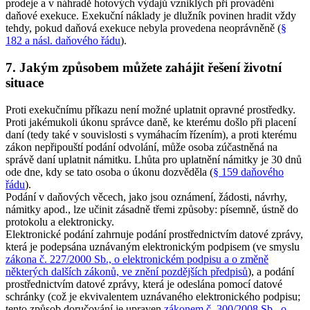
prodeje a v náhradě hotových výdajů vzniklých při provádění
daňové exekuce. Exekuční náklady je dlužník povinen hradit vždy
tehdy, pokud daňová exekuce nebyla provedena neoprávněně (
§
182 a násl. daňového řádu
).
7. Jakým způsobem můžete zahájit řešení životní
situace
Proti exekučnímu příkazu není možné uplatnit opravné prostředky.
Proti jakémukoli úkonu správce daně, ke kterému došlo při placení
daní (tedy také v souvislosti s vymáhacím řízením), a proti kterému
zákon nepřipouští podání odvolání, může osoba zúčastněná na
správě daní uplatnit námitku. Lhůta pro uplatnění námitky je 30 dnů
ode dne, kdy se tato osoba o úkonu dozvěděla (
§ 159 daňového
řádu
).
Podání v daňových věcech, jako jsou oznámení, žádosti, návrhy,
námitky apod., lze učinit zásadně třemi způsoby: písemně, ústně do
protokolu a elektronicky.
Elektronické podání zahrnuje podání prostřednictvím datové zprávy,
která je podepsána uznávaným elektronickým podpisem (ve smyslu
zákona č. 227/2000 Sb., o elektronickém podpisu a o změně
některých dalších zákonů, ve znění pozdějších předpisů
), a podání
prostřednictvím datové zprávy, která je odeslána pomocí datové
schránky (což je ekvivalentem uznávaného elektronického podpisu;
tento způsob doručování je upraven
zákonem č. 300/2008 Sb., o