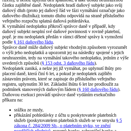
částku zajištěné daně. Nedoplatek hradí daňový subjekt jako svůj
daňový dluh (proto jej daňový řád ve fázi vymáhání označuje jako
daňového dlužníka); tomuto dluhu odpovídá na straně příslušného
veřejného rozpočtu splatná daňová pohledávka.
K vymáhání nedoplatku přikročí správce daně v případě, kdy
daňový subjekt nesplní své daňové povinnosti v rovině platební,
popř. je mu nedoplatek předán v rámci dělené správy k vymožení
podle
§ 161 daňového řádu
.
Správce daně může daňový subjekt vhodným způsobem vyrozumět
o výši jeho nedoplatků a upozornit jej na následky spojené s jejich
neuhrazením, tedy na vymáhání takového nedoplatku, jedním z výše
uvedených způsobů (
§ 153 odst. 3 daňového řádu
).
Nedoplatek zaniká, a nelze jej již vymáhat, po uplynutí lhůty pro
placení daně, která činí 6 let, a pokud je nedoplatek zajištěn
zástavním právem, které se zapisuje do příslušného veřejného
registru, uplynutím 30 let. Základní lhůtu 6 let lze prodloužit za
podmínek stanovených daňovým řádem (
§ 160 daňového řádu
).
Daňovou exekuci provádí správce daně vydáním exekučního
příkazu na:
srážku ze mzdy,
přikázání pohledávky z účtu u poskytovatele platebních
služeb (poskytovatelem platebních služeb se ve smyslu
§ 5
zákona č. 284/2009 Sb., o platebním styku, ve znění
pozdějších předpisů
, rozumí: banky, zahraniční banky a