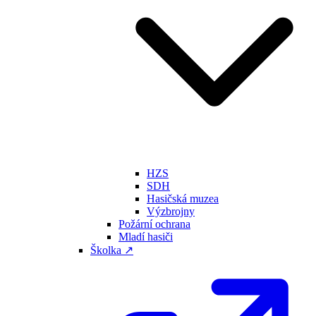
HZS
SDH
Hasičská muzea
Výzbrojny
Požární ochrana
Mladí hasiči
Školka ↗