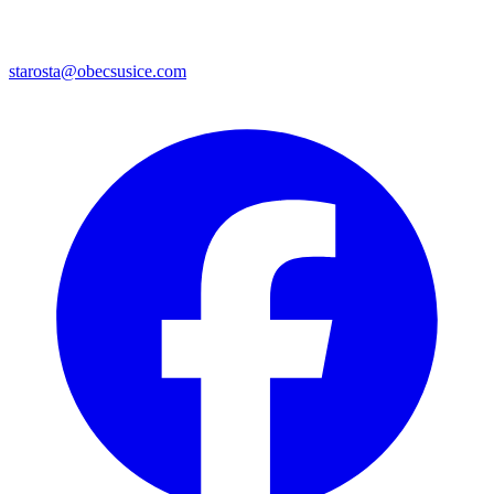
starosta@obecsusice.com