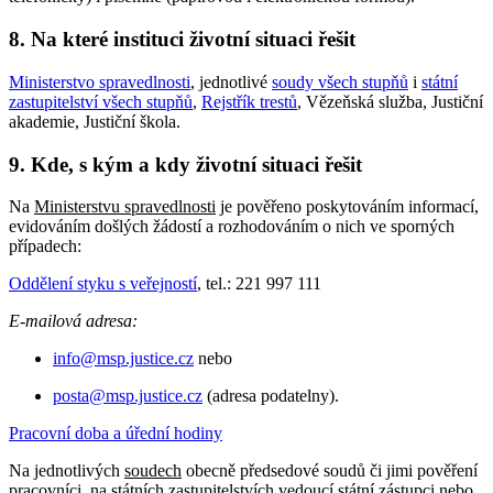
8. Na které instituci životní situaci řešit
Ministerstvo spravedlnosti
, jednotlivé
soudy všech stupňů
i
státní
zastupitelství všech stupňů
,
Rejstřík trestů
, Vězeňská služba, Justiční
akademie, Justiční škola.
9. Kde, s kým a kdy životní situaci řešit
Na
Ministerstvu spravedlnosti
je pověřeno poskytováním informací,
evidováním došlých žádostí a rozhodováním o nich ve sporných
případech:
Oddělení styku s veřejností
, tel.: 221 997 111
E-mailová adresa:
info@msp.justice.cz
nebo
posta@msp.justice.cz
(adresa podatelny).
Pracovní doba a úřední hodiny
Na jednotlivých
soudech
obecně předsedové soudů či jimi pověření
pracovníci, na
státních zastupitelstvích
vedoucí státní zástupci nebo