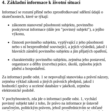
4. Základní informace k životní situaci
Informací se rozumí přímé nebo zprostředkované sdělení údajů o
skutečnostech, které se týkají:
zákonem stanovené působnosti subjektu, povinného
poskytovat informace (dále jen "povinný subjekt"), a jejího
výkonu,
činnosti povinného subjektu, vyplývající z jeho působnosti
nebo s ní bezprostředně související, a jejích výsledků, jakož i
hlavních záměrů povinného subjektu a jím přijatých opatření,
charakteristiky povinného subjektu, zejména jeho postavení,
organizace a dělby (rozvrhu) práce, úkolů, způsobu jejich
plnění a hospodaření.
Za informaci podle odst. 1 se nepovažují stanoviska a právní názory,
zejména výklad zákonů a jiných právních předpisů, jakož i
hodnotící zprávy a ucelené databáze v jakékoli, zejména
elektronické podobě.
V pochybnostech, zda jde o informaci podle odst. 1, vychází
povinný subjekt také z toho, že právo na informace je ústavně
zaručeným, politickým právem, jehož prostřednictvím se občané