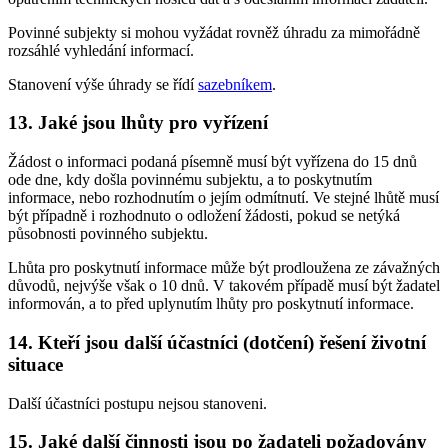
Povinné subjekty si mohou vyžádat rovněž úhradu za mimořádně
rozsáhlé vyhledání informací.
Stanovení výše úhrady se řídí
sazebníkem
.
13. Jaké jsou lhůty pro vyřízení
Žádost o informaci podaná písemně musí být vyřízena do 15 dnů
ode dne, kdy došla povinnému subjektu, a to poskytnutím
informace, nebo rozhodnutím o jejím odmítnutí. Ve stejné lhůtě musí
být případně i rozhodnuto o odložení žádosti, pokud se netýká
působnosti povinného subjektu.
Lhůta pro poskytnutí informace může být prodloužena ze závažných
důvodů, nejvýše však o 10 dnů. V takovém případě musí být žadatel
informován, a to před uplynutím lhůty pro poskytnutí informace.
14. Kteří jsou další účastníci (dotčení) řešení životní
situace
Další účastníci postupu nejsou stanoveni.
15. Jaké další činnosti jsou po žadateli požadovány