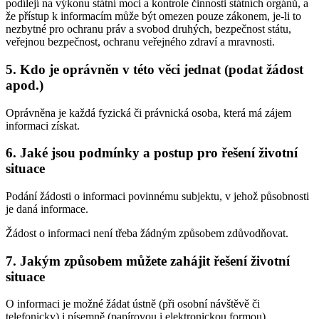
podílejí na výkonu státní moci a kontrole činnosti státních orgánů, a
že přístup k informacím může být omezen pouze zákonem, je-li to
nezbytné pro ochranu práv a svobod druhých, bezpečnost státu,
veřejnou bezpečnost, ochranu veřejného zdraví a mravnosti.
5. Kdo je oprávněn v této věci jednat (podat žádost
apod.)
Oprávněna je každá fyzická či právnická osoba, která má zájem
informaci získat.
6. Jaké jsou podmínky a postup pro řešení životní
situace
Podání žádosti o informaci povinnému subjektu, v jehož působnosti
je daná informace.
Žádost o informaci není třeba žádným způsobem zdůvodňovat.
7. Jakým způsobem můžete zahájit řešení životní
situace
O informaci je možné žádat ústně (při osobní návštěvě či
telefonicky) i písemně (papírovou i elektronickou formou).