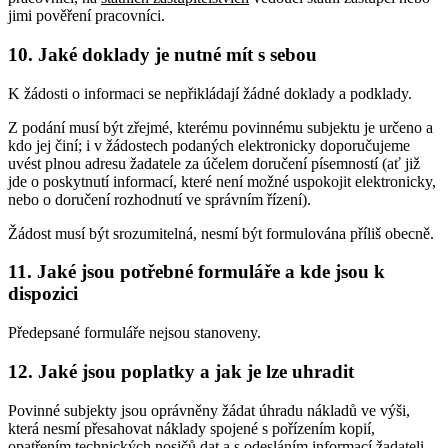
jimi pověření pracovníci.
10. Jaké doklady je nutné mít s sebou
K žádosti o informaci se nepřikládají žádné doklady a podklady.
Z podání musí být zřejmé, kterému povinnému subjektu je určeno a
kdo jej činí; i v žádostech podaných elektronicky doporučujeme
uvést plnou adresu žadatele za účelem doručení písemností (ať již
jde o poskytnutí informací, které není možné uspokojit elektronicky,
nebo o doručení rozhodnutí ve správním řízení).
Žádost musí být srozumitelná, nesmí být formulována příliš obecně.
11. Jaké jsou potřebné formuláře a kde jsou k
dispozici
Předepsané formuláře nejsou stanoveny.
12. Jaké jsou poplatky a jak je lze uhradit
Povinné subjekty jsou oprávněny žádat úhradu nákladů ve výši,
která nesmí přesahovat náklady spojené s pořízením kopií,
opatřením technických nosičů dat a s odesláním informací žadateli.