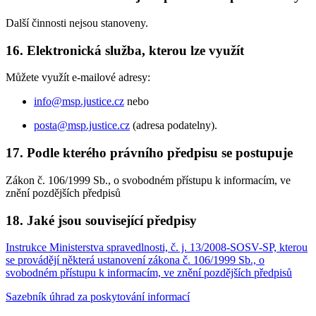
Další činnosti nejsou stanoveny.
16. Elektronická služba, kterou lze využít
Můžete využít e-mailové adresy:
info@msp.justice.cz
nebo
posta@msp.justice.cz
(adresa podatelny).
17. Podle kterého právního předpisu se postupuje
Zákon č. 106/1999 Sb., o svobodném přístupu k informacím, ve
znění pozdějších předpisů
18. Jaké jsou související předpisy
Instrukce Ministerstva spravedlnosti, č. j. 13/2008-SOSV-SP, kterou
se provádějí některá ustanovení zákona č. 106/1999 Sb., o
svobodném přístupu k informacím, ve znění pozdějších předpisů
Sazebník úhrad za poskytování informací