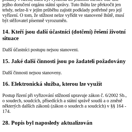
jejího doručení orgánu státní správy. Tuto lhůtu lze překročit jen
tehdy, nelze-li v jejím průběhu zajistit podklady potřebné pro její
vyřízení. O tom, že stížnost nelze vyřídit ve stanovené lhůtě, musí
být stěžovatel písemně vyrozuměn.
14. Kteří jsou další účastníci (dotčení) řešení životní
situace
Další účastníci postupu nejsou stanoveni.
15. Jaké další činnosti jsou po žadateli požadovány
Další činnosti nejsou stanoveny.
16. Elektronická služba, kterou lze využít
Postup řízení při vyřizování stížností upravuje zákon č. 6/2002 Sb.,
o soudech, soudcích, přísedících a státní správě soudů a o změně
některých dalších zákonů (zákon o soudech a soudcích) v §§ 164 -
174.
28. Popis byl naposledy aktualizován