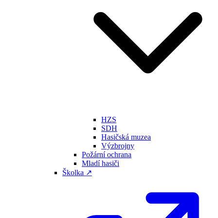
HZS
SDH
Hasičská muzea
Výzbrojny
Požární ochrana
Mladí hasiči
Školka ↗