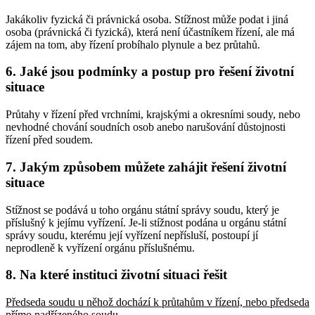
Jakákoliv fyzická či právnická osoba. Stížnost může podat i jiná
osoba (právnická či fyzická), která není účastníkem řízení, ale má
zájem na tom, aby řízení probíhalo plynule a bez průtahů.
6. Jaké jsou podmínky a postup pro řešení životní
situace
Průtahy v řízení před vrchními, krajskými a okresními soudy, nebo
nevhodné chování soudních osob anebo narušování důstojnosti
řízení před soudem.
7. Jakým způsobem můžete zahájit řešení životní
situace
Stížnost se podává u toho orgánu státní správy soudu, který je
příslušný k jejímu vyřízení. Je-li stížnost podána u orgánu státní
správy soudu, kterému její vyřízení nepřísluší, postoupí jí
neprodleně k vyřízení orgánu příslušnému.
8. Na které instituci životní situaci řešit
Předseda soudu u něhož dochází k průtahům v řízení, nebo předseda
přímo nadřízeného soudu