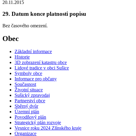
20.11.2015
29. Datum konce platnosti popisu
Bez časového omezení.
Obec
Základní informace
Historie
3D zobrazení katastru obce
Lidové tradice v obci Sušice
Symboly obce
Informace pro občany
Současnost
Životní situace
Sušický zpravodaj
Partnerství obce
Sběrný dvůr
Územní plán
Povodňový plán
Strategický plán rozvoje
Vesnice roku 2024 Zlínského kraje
Organizace