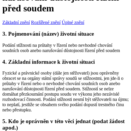
před soudem
Základní znění
Rozšířené znění
Úplné znění
3. Pojmenování (název) životní situace
Podání stížnosti na průtahy v řízení nebo nevhodné chování
soudních osob anebo narušování důstojnosti řízení před soudem
4. Základní informace k životní situaci
Fyzické a právnické osoby (dále jen stěžovatel) jsou oprávněny
obracet se na orgány státní správy soudů se stížnostmi, jen jde-li o
průtahy v řízení nebo o nevhodné chování soudních osob anebo
narušování důstojnosti řízení před soudem. Stížností se nelze
domáhat přezkoumání postupu soudu ve výkonu jeho nezávislé
rozhodovací činnosti. Podání stížnosti nesmí být stěžovateli na újmu;
to neplatí, jestliže se obsahem svého podání dopustí trestného činu
nebo přestupku.
5. Kdo je oprávněn v této věci jednat (podat žádost
apod.)