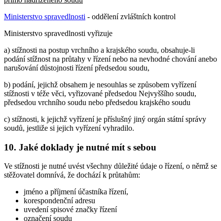
Ministerstvo spravedlnosti
- oddělení zvláštních kontrol
Ministerstvo spravedlnosti vyřizuje
a) stížnosti na postup vrchního a krajského soudu, obsahuje-li
podání stížnost na průtahy v řízení nebo na nevhodné chování anebo
narušování důstojnosti řízení předsedou soudu,
b) podání, jejichž obsahem je nesouhlas se způsobem vyřízení
stížnosti v téže věci, vyřizované předsedou Nejvyššího soudu,
předsedou vrchního soudu nebo předsedou krajského soudu
c) stížnosti, k jejichž vyřízení je příslušný jiný orgán státní správy
soudů, jestliže si jejich vyřízení vyhradilo.
10. Jaké doklady je nutné mít s sebou
Ve stížnosti je nutné uvést všechny důležité údaje o řízení, o němž se
stěžovatel domnívá, že dochází k průtahům:
jméno a příjmení účastníka řízení,
korespondenční adresu
uvedení spisové značky řízení
označení soudu