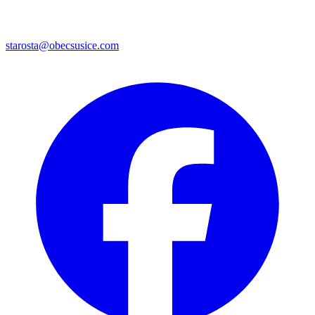
starosta@obecsusice.com