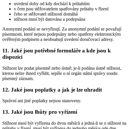
uvedení doby od kdy dochází k průtahům
v čem jsou stěžovatelem spatřovány průtahy v řízení
čeho se stěžovatel stížností domáhá
stížnost musí být datována a podepsána
Anonymní podání se nevyřizují. Za anonymní podání se považují
písemnosti, které nejsou podepsány nebo opatřeny elektronickým
ověřeným podpisem a neobsahují uvedení doručovací adresy.
11. Jaké jsou potřebné formuláře a kde jsou k
dispozici
Stížnost lze podat písemně nebo ústně; je-li podána ústně stížnost,
kterou nelze ihned vyřídit, sepíše o ní orgán státní správy soudu
písemný záznam.
12. Jaké jsou poplatky a jak je lze uhradit
Správní ani jiné poplatky nejsou stanoveny.
13. Jaké jsou lhůty pro vyřízení
Stížnost musí být vyřízena do dvou měsíců a jedná-li se o stížnost na
průtahy v řízení, musí být vyřízena do jednoho měsíce ode dne