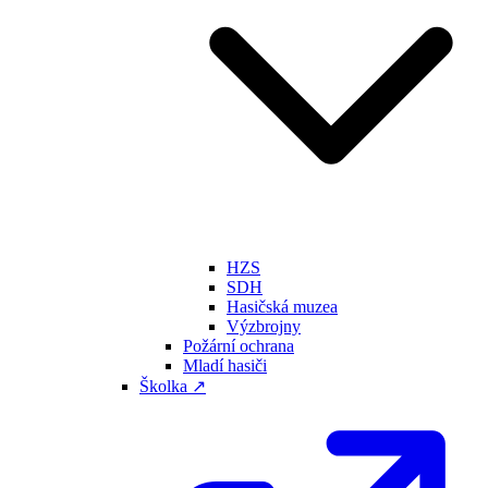
HZS
SDH
Hasičská muzea
Výzbrojny
Požární ochrana
Mladí hasiči
Školka ↗