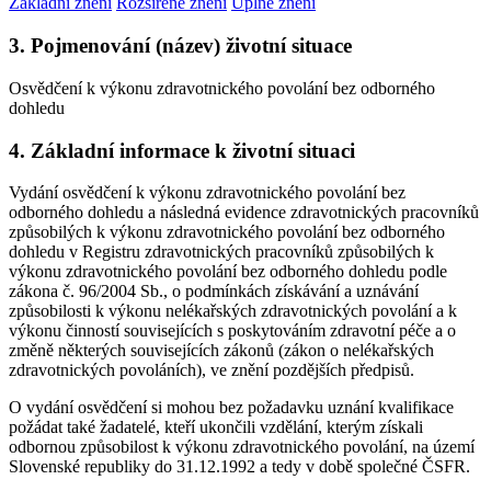
Základní znění
Rozšířené znění
Úplné znění
3. Pojmenování (název) životní situace
Osvědčení k výkonu zdravotnického povolání bez odborného
dohledu
4. Základní informace k životní situaci
Vydání osvědčení k výkonu zdravotnického povolání bez
odborného dohledu a následná evidence zdravotnických pracovníků
způsobilých k výkonu zdravotnického povolání bez odborného
dohledu v Registru zdravotnických pracovníků způsobilých k
výkonu zdravotnického povolání bez odborného dohledu podle
zákona č. 96/2004 Sb., o podmínkách získávání a uznávání
způsobilosti k výkonu nelékařských zdravotnických povolání a k
výkonu činností souvisejících s poskytováním zdravotní péče a o
změně některých souvisejících zákonů (zákon o nelékařských
zdravotnických povoláních), ve znění pozdějších předpisů.
O vydání osvědčení si mohou bez požadavku uznání kvalifikace
požádat také žadatelé, kteří ukončili vzdělání, kterým získali
odbornou způsobilost k výkonu zdravotnického povolání, na území
Slovenské republiky do 31.12.1992 a tedy v době společné ČSFR.