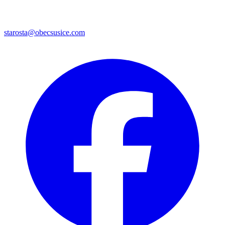
starosta@obecsusice.com