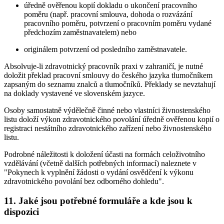
úředně ověřenou kopií dokladu o ukončení pracovního
poměru (např. pracovní smlouva, dohoda o rozvázání
pracovního poměru, potvrzení o pracovním poměru vydané
předchozím zaměstnavatelem) nebo
originálem potvrzení od posledního zaměstnavatele.
Absolvuje-li zdravotnický pracovník praxi v zahraničí, je nutné
doložit překlad pracovní smlouvy do českého jazyka tlumočníkem
zapsaným do seznamu znalců a tlumočníků. Překlady se nevztahují
na doklady vystavené ve slovenském jazyce.
Osoby samostatně výdělečně činné nebo vlastníci živnostenského
listu doloží výkon zdravotnického povolání úředně ověřenou kopií o
registraci nestátního zdravotnického zařízení nebo živnostenského
listu.
Podrobné náležitosti k doložení účasti na formách celoživotního
vzdělávání (včetně dalších potřebných informací) naleznete v
"Pokynech k vyplnění žádosti o vydání osvědčení k výkonu
zdravotnického povolání bez odborného dohledu".
11. Jaké jsou potřebné formuláře a kde jsou k
dispozici