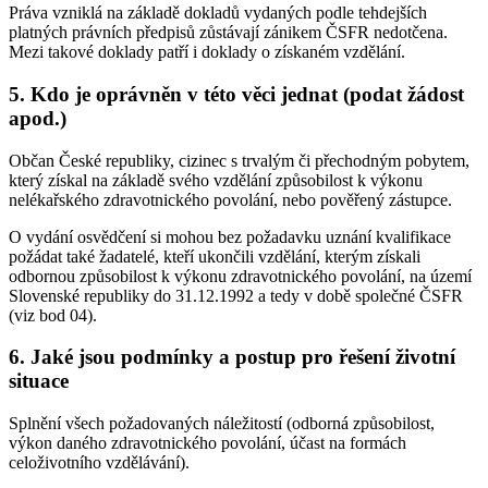
Práva vzniklá na základě dokladů vydaných podle tehdejších
platných právních předpisů zůstávají zánikem ČSFR nedotčena.
Mezi takové doklady patří i doklady o získaném vzdělání.
5. Kdo je oprávněn v této věci jednat (podat žádost
apod.)
Občan České republiky, cizinec s trvalým či přechodným pobytem,
který získal na základě svého vzdělání způsobilost k výkonu
nelékařského zdravotnického povolání, nebo pověřený zástupce.
O vydání osvědčení si mohou bez požadavku uznání kvalifikace
požádat také žadatelé, kteří ukončili vzdělání, kterým získali
odbornou způsobilost k výkonu zdravotnického povolání, na území
Slovenské republiky do 31.12.1992 a tedy v době společné ČSFR
(viz bod 04).
6. Jaké jsou podmínky a postup pro řešení životní
situace
Splnění všech požadovaných náležitostí (odborná způsobilost,
výkon daného zdravotnického povolání, účast na formách
celoživotního vzdělávání).