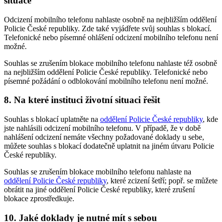
situace
Odcizení mobilního telefonu nahlaste osobně na nejbližším oddělení
Policie České republiky. Zde také vyjádřete svůj souhlas s blokací.
Telefonické nebo písemné ohlášení odcizení mobilního telefonu není
možné.
Souhlas se zrušením blokace mobilního telefonu nahlaste též osobně
na nejbližším oddělení Policie České republiky. Telefonické nebo
písemné požádání o odblokování mobilního telefonu není možné.
8. Na které instituci životní situaci řešit
Souhlas s blokací uplatněte na
oddělení Policie České republiky
, kde
jste nahlásili odcizení mobilního telefonu. V případě, že v době
nahlášení odcizení nemáte všechny požadované doklady u sebe,
můžete souhlas s blokací dodatečně uplatnit na jiném útvaru Policie
České republiky.
Souhlas se zrušením blokace mobilního telefonu nahlaste na
oddělení Policie České republiky
, které zcizení šetří; popř. se můžete
obrátit na jiné oddělení Policie České republiky, které zrušení
blokace zprostředkuje.
10. Jaké doklady je nutné mít s sebou