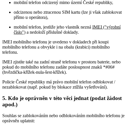
mobilní telefon odcizený mimo území České republiky,
odcizenou nebo ztracenou SIM kartu (lze ji však zablokovat
přímo u operátora),
mobilní telefon, jestliže jeho vlastník nezná
IMEI ("výrobní
číslo")
a nedoloží příslušné doklady.
IMEI mobilního telefonu je uvedeno v dokladech při koupi
mobilního telefonu a obvykle i na obalu (krabici) mobilního
telefonu.
IMEI zjistíte také na zadní straně telefonu v prostoru baterie, nebo
pokud do mobilního telefonu zadáte posloupnost znaků *#06#
(hvězdička-křížek-nula-šest-křížek).
Policie České republiky má právo mobilní telefon odblokovat /
nezablokovat (např. pokud by blokace ztížila vyšetřování).
5. Kdo je oprávněn v této věci jednat (podat žádost
apod.)
Souhlas se zablokováním nebo odblokováním mobilního telefonu je
oprávněn uplatnit: