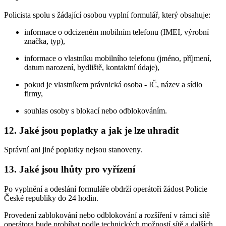
Policista spolu s žádající osobou vyplní formulář, který obsahuje:
informace o odcizeném mobilním telefonu (IMEI, výrobní
značka, typ),
informace o vlastníku mobilního telefonu (jméno, příjmení,
datum narození, bydliště, kontaktní údaje),
pokud je vlastníkem právnická osoba - IČ, název a sídlo
firmy,
souhlas osoby s blokací nebo odblokováním.
12. Jaké jsou poplatky a jak je lze uhradit
Správní ani jiné poplatky nejsou stanoveny.
13. Jaké jsou lhůty pro vyřízení
Po vyplnění a odeslání formuláře obdrží operátoři žádost Policie
České republiky do 24 hodin.
Provedení zablokování nebo odblokování a rozšíření v rámci sítě
operátora bude probíhat podle technických možností sítě a dalších