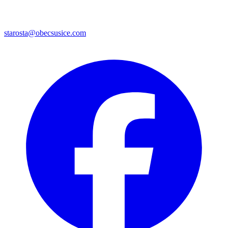
starosta@obecsusice.com