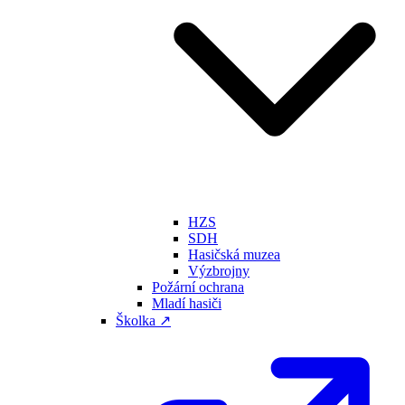
HZS
SDH
Hasičská muzea
Výzbrojny
Požární ochrana
Mladí hasiči
Školka ↗