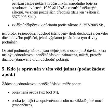
peněžní částce některým účastníkům národního boje za
osvobození v letech 1939 až 1945 a o změně některých
zákonů, ve znění pozdějších předpisů (dále jen "zákon č.
357/2005 Sb."),
zvláštní příspěvek k důchodu podle zákona č. 357/2005 Sb.,
jen proto, že nepobírají důchod (stanovený druh důchodu) z českého
důchodového pojištění, jehož výplatou je nárok na tyto dávky
podmíněn.
Ostatní podmínky nároku jsou stejné jako u osob, jimž dávka, která
má být jednorázovou peněžní částkou nahrazena, náleží, protože
důchod (stanovený druh důchodu) pobírají.
5. Kdo je oprávněn v této věci jednat (podat žádost
apod.)
Žádost o jednorázovou peněžní částku může podat:
oprávněná osoba (viz bod 04),
osoba jednající za oprávněnou osobu na základě plné moci
(zmocněnec),