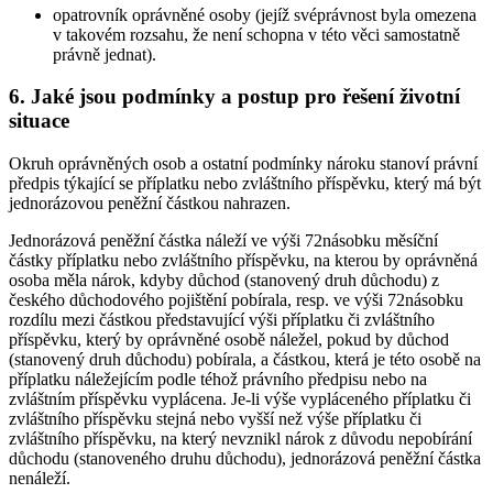
opatrovník oprávněné osoby (jejíž svéprávnost byla omezena
v takovém rozsahu, že není schopna v této věci samostatně
právně jednat).
6. Jaké jsou podmínky a postup pro řešení životní
situace
Okruh oprávněných osob a ostatní podmínky nároku stanoví právní
předpis týkající se příplatku nebo zvláštního příspěvku, který má být
jednorázovou peněžní částkou nahrazen.
Jednorázová peněžní částka náleží ve výši 72násobku měsíční
částky příplatku nebo zvláštního příspěvku, na kterou by oprávněná
osoba měla nárok, kdyby důchod (stanovený druh důchodu) z
českého důchodového pojištění pobírala, resp. ve výši 72násobku
rozdílu mezi částkou představující výši příplatku či zvláštního
příspěvku, který by oprávněné osobě náležel, pokud by důchod
(stanovený druh důchodu) pobírala, a částkou, která je této osobě na
příplatku náležejícím podle téhož právního předpisu nebo na
zvláštním příspěvku vyplácena. Je-li výše vypláceného příplatku či
zvláštního příspěvku stejná nebo vyšší než výše příplatku či
zvláštního příspěvku, na který nevznikl nárok z důvodu nepobírání
důchodu (stanoveného druhu důchodu), jednorázová peněžní částka
nenáleží.