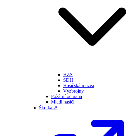
HZS
SDH
Hasičská muzea
Výzbrojny
Požární ochrana
Mladí hasiči
Školka ↗