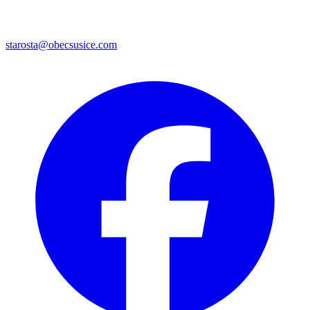
starosta@obecsusice.com