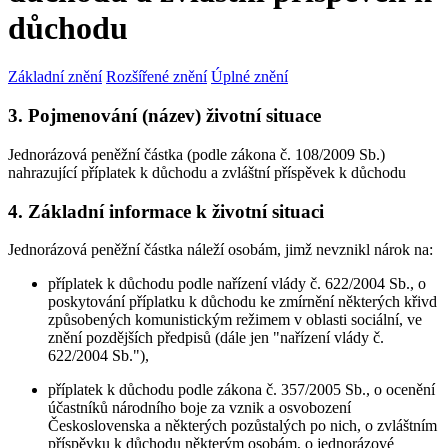
důchodu
Základní znění
Rozšířené znění
Úplné znění
3. Pojmenování (název) životní situace
Jednorázová peněžní částka (podle zákona č. 108/2009 Sb.)
nahrazující příplatek k důchodu a zvláštní příspěvek k důchodu
4. Základní informace k životní situaci
Jednorázová peněžní částka náleží osobám, jimž nevznikl nárok na:
příplatek k důchodu podle nařízení vlády č. 622/2004 Sb., o
poskytování příplatku k důchodu ke zmírnění některých křivd
způsobených komunistickým režimem v oblasti sociální, ve
znění pozdějších předpisů (dále jen "nařízení vlády č.
622/2004 Sb."),
příplatek k důchodu podle zákona č. 357/2005 Sb., o ocenění
účastníků národního boje za vznik a osvobození
Československa a některých pozůstalých po nich, o zvláštním
příspěvku k důchodu některým osobám, o jednorázové