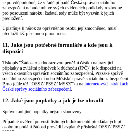
je pravděpodobné, že v řadě případů Česká správa sociálního
zabezpečení nebude mít ve svých evidencích podklady rozhodné
pro posouzení nároku; žadatel tedy může být vyzván k jejich
předložení.
Uplatňuje-li nárok za oprávněnou osobu její zmocněnec, musí
předložit též písemnou plnou moc.
11. Jaké jsou potřebné formuláře a kde jsou k
dispozici
Tiskopis "Žádost o jednorázovou peněžní částku nahrazující
příplatky a zvláštní příspěvek k důchodu (JPČ)" je k dispozici na
všech okresních správách sociálního zabezpečení, Pražské správě
sociálního zabezpečení nebo Městské správě sociálního zabezpečení
Brno (dále též "OSSZ/ PSSZ/ MSSZ") a na
internetových stránkách
České správy sociálního zabezpečení
.
12. Jaké jsou poplatky a jak je lze uhradit
Správní ani jiné poplatky nejsou stanoveny.
Případné ověření pravosti listinných dokumentů překládaných při
osobním podání žádosti provádí bezplatně příslušná OSSZ/ PSSZ/