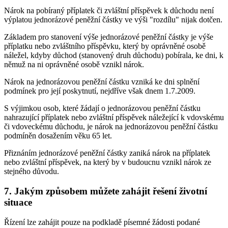
Nárok na pobíraný příplatek či zvláštní příspěvek k důchodu není
výplatou jednorázové peněžní částky ve výši "rozdílu" nijak dotčen.
Základem pro stanovení výše jednorázové peněžní částky je výše
příplatku nebo zvláštního příspěvku, který by oprávněné osobě
náležel, kdyby důchod (stanovený druh důchodu) pobírala, ke dni, k
němuž na ni oprávněné osobě vznikl nárok.
Nárok na jednorázovou peněžní částku vzniká ke dni splnění
podmínek pro její poskytnutí, nejdříve však dnem 1.7.2009.
S výjimkou osob, které žádají o jednorázovou peněžní částku
nahrazující příplatek nebo zvláštní příspěvek náležející k vdovskému
či vdoveckému důchodu, je nárok na jednorázovou peněžní částku
podmíněn dosažením věku 65 let.
Přiznáním jednorázové peněžní částky zaniká nárok na příplatek
nebo zvláštní příspěvek, na který by v budoucnu vznikl nárok ze
stejného důvodu.
7. Jakým způsobem můžete zahájit řešení životní
situace
Řízení lze zahájit pouze na podkladě písemné žádosti podané