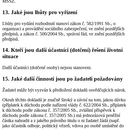
MSSZ.
13. Jaké jsou lhůty pro vyřízení
Lhůty pro vydání rozhodnutí stanoví zákon č. 582/1991 Sb., o
organizaci a provádění sociálního zabezpečení, ve znění pozdějších
předpisů, a zákon č. 500/2004 Sb., správní řád, ve znění pozdějších
předpisů.
14. Kteří jsou další účastníci (dotčení) řešení životní
situace
Další účastníci (dotčené osoby) nejsou stanoveni.
15. Jaké další činnosti jsou po žadateli požadovány
Žadatel může být vyzván k předložení dokladů osvědčujících nárok.
Okruh těchto dokladů je značně široký a závisí na tom, jakou dávku
(příplatek k důchodu podle nařízení vlády č. 622/2004 Sb., příplatek
k důchodu podle zákona č. 357/2005 Sb., zvláštní příspěvek k
důchodu podle zákona č. 357/2005 Sb.) má jednorázová peněžní
částka nahradit a z jakého právního titulu o ni žadatel žádá (např.
jako účastník odboje, politický vězeň, vdova po osobě umístěné do