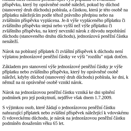
příspěvku, který by oprávněné osobě náležel, pokud by důchod
(stanovený druh důchodu) pobírala, a částkou, která je této osobě na
příplatku náležejícím podle téhož právního předpisu nebo na
zvláštním příspěvku vyplácena. Je-li výše vypláceného příplatku či
zvláštního příspěvku stejná nebo vyšší než výše příplatku či
zvláštního příspěvku, na který nevznikl nárok z důvodu nepobírání
důchodu (stanoveného druhu důchodu), jednorázová peněžní částka
nenáleží.
Nárok na pobíraný příplatek či zvláštní příspěvek k důchodu není
výplatou jednorázové peněžní částky ve výši "rozdílu" nijak dotčen.
Základem pro stanovení výše jednorázové peněžní částky je výše
příplatku nebo zvláštního příspěvku, který by oprávněné osobě
náležel, kdyby důchod (stanovený druh důchodu) pobírala, ke dni, k
němuž na ni oprávněné osobě vznikl nárok.
Nárok na jednorázovou peněžní částku vzniká ke dni splnění
podmínek pro její poskytnutí, nejdříve však dnem 1.7.2009.
S výjimkou osob, které žádají o jednorázovou peněžní částku
nahrazující příplatek nebo zvláštní příspěvek náležející k vdovskému
či vdoveckému důchodu, je nárok na jednorázovou peněžní částku
podmíněn dosažením věku 65 let.