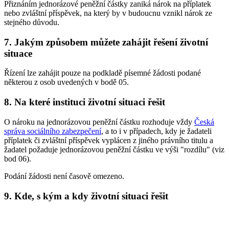
Přiznáním jednorázové peněžní částky zaniká nárok na příplatek
nebo zvláštní příspěvek, na který by v budoucnu vznikl nárok ze
stejného důvodu.
7. Jakým způsobem můžete zahájit řešení životní
situace
Řízení lze zahájit pouze na podkladě písemné žádosti podané
některou z osob uvedených v bodě 05.
8. Na které instituci životní situaci řešit
O nároku na jednorázovou peněžní částku rozhoduje vždy
Česká
správa sociálního zabezpečení
, a to i v případech, kdy je žadateli
příplatek či zvláštní příspěvek vyplácen z jiného právního titulu a
žadatel požaduje jednorázovou peněžní částku ve výši "rozdílu" (viz
bod 06).
Podání žádosti není časově omezeno.
9. Kde, s kým a kdy životní situaci řešit