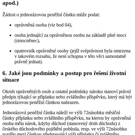
apod.)
Žádost o jednorázovou peněžní částku může podat:
oprávněná osoba (viz bod 04),
osoba jednající za oprávněnou osobu na základě plné moci
(zmocněnec),
opatrovník oprávněné osoby (jejíž svéprávnost byla omezena
v takovém rozsahu, že není schopna v této věci samostatně
právně jednat).
6. Jaké jsou podmínky a postup pro řešení životní
situace
Okruh oprávněných osob a ostatní podmínky nároku stanoví právní
předpis týkající se příplatku nebo zvláštního příspěvku, který má být
jednorázovou peněžní částkou nahrazen.
Jednorázová peněžní částka náleží ve výši 72násobku měsíční
částky příplatku nebo zvláštního příspěvku, na kterou by oprávněná
osoba měla nárok, kdyby důchod (stanovený druh důchodu) z
českého důchodového pojištění pobírala, resp. ve výši 72násobku
rozdílu mezi částkou představující výši příplatku či zvláštního