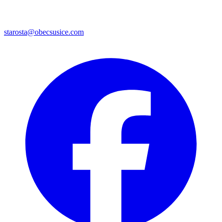
starosta@obecsusice.com