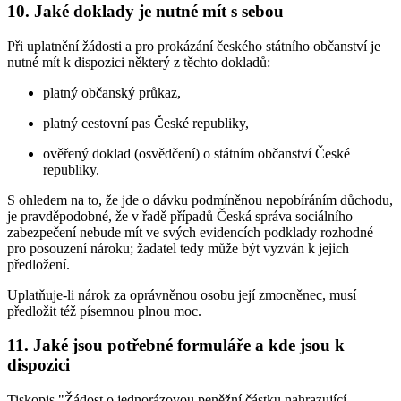
10. Jaké doklady je nutné mít s sebou
Při uplatnění žádosti a pro prokázání českého státního občanství je
nutné mít k dispozici některý z těchto dokladů:
platný občanský průkaz,
platný cestovní pas České republiky,
ověřený doklad (osvědčení) o státním občanství České
republiky.
S ohledem na to, že jde o dávku podmíněnou nepobíráním důchodu,
je pravděpodobné, že v řadě případů Česká správa sociálního
zabezpečení nebude mít ve svých evidencích podklady rozhodné
pro posouzení nároku; žadatel tedy může být vyzván k jejich
předložení.
Uplatňuje-li nárok za oprávněnou osobu její zmocněnec, musí
předložit též písemnou plnou moc.
11. Jaké jsou potřebné formuláře a kde jsou k
dispozici
Tiskopis "Žádost o jednorázovou peněžní částku nahrazující