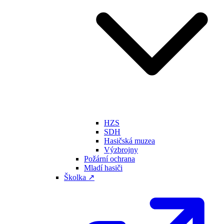
HZS
SDH
Hasičská muzea
Výzbrojny
Požární ochrana
Mladí hasiči
Školka ↗