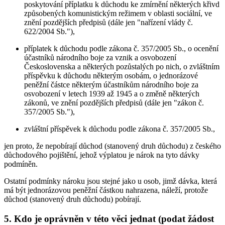
poskytování příplatku k důchodu ke zmírnění některých křivd
způsobených komunistickým režimem v oblasti sociální, ve
znění pozdějších předpisů (dále jen "nařízení vlády č.
622/2004 Sb."),
příplatek k důchodu podle zákona č. 357/2005 Sb., o ocenění
účastníků národního boje za vznik a osvobození
Československa a některých pozůstalých po nich, o zvláštním
příspěvku k důchodu některým osobám, o jednorázové
peněžní částce některým účastníkům národního boje za
osvobození v letech 1939 až 1945 a o změně některých
zákonů, ve znění pozdějších předpisů (dále jen "zákon č.
357/2005 Sb."),
zvláštní příspěvek k důchodu podle zákona č. 357/2005 Sb.,
jen proto, že nepobírají důchod (stanovený druh důchodu) z českého
důchodového pojištění, jehož výplatou je nárok na tyto dávky
podmíněn.
Ostatní podmínky nároku jsou stejné jako u osob, jimž dávka, která
má být jednorázovou peněžní částkou nahrazena, náleží, protože
důchod (stanovený druh důchodu) pobírají.
5. Kdo je oprávněn v této věci jednat (podat žádost