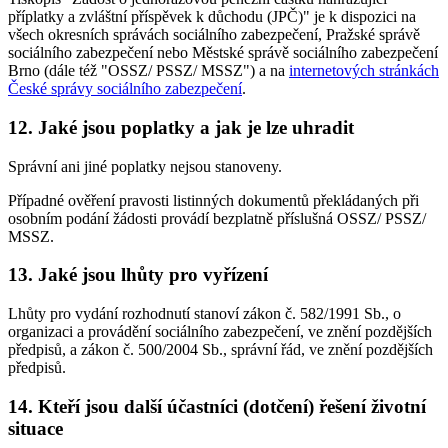
příplatky a zvláštní příspěvek k důchodu (JPČ)" je k dispozici na
všech okresních správách sociálního zabezpečení, Pražské správě
sociálního zabezpečení nebo Městské správě sociálního zabezpečení
Brno (dále též "OSSZ/ PSSZ/ MSSZ") a na
internetových stránkách
České správy sociálního zabezpečení
.
12. Jaké jsou poplatky a jak je lze uhradit
Správní ani jiné poplatky nejsou stanoveny.
Případné ověření pravosti listinných dokumentů překládaných při
osobním podání žádosti provádí bezplatně příslušná OSSZ/ PSSZ/
MSSZ.
13. Jaké jsou lhůty pro vyřízení
Lhůty pro vydání rozhodnutí stanoví zákon č. 582/1991 Sb., o
organizaci a provádění sociálního zabezpečení, ve znění pozdějších
předpisů, a zákon č. 500/2004 Sb., správní řád, ve znění pozdějších
předpisů.
14. Kteří jsou další účastníci (dotčení) řešení životní
situace