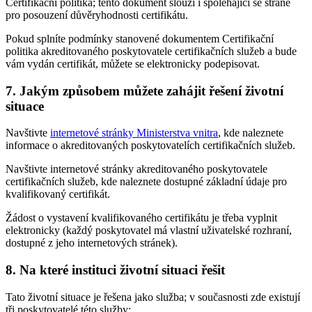
Certifikační politika; tento dokument slouží i spoléhající se straně
pro posouzení důvěryhodnosti certifikátu.
Pokud splníte podmínky stanovené dokumentem Certifikační
politika akreditovaného poskytovatele certifikačních služeb a bude
vám vydán certifikát, můžete se elektronicky podepisovat.
7. Jakým způsobem můžete zahájit řešení životní
situace
Navštivte
internetové stránky Ministerstva vnitra
, kde naleznete
informace o akreditovaných poskytovatelích certifikačních služeb.
Navštivte internetové stránky akreditovaného poskytovatele
certifikačních služeb, kde naleznete dostupné základní údaje pro
kvalifikovaný certifikát.
Žádost o vystavení kvalifikovaného certifikátu je třeba vyplnit
elektronicky (každý poskytovatel má vlastní uživatelské rozhraní,
dostupné z jeho internetových stránek).
8. Na které instituci životní situaci řešit
Tato životní situace je řešena jako služba; v současnosti zde existují
tři poskytovatelé této služby: