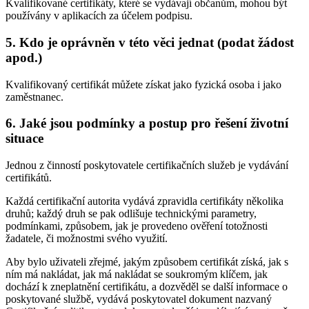
Kvalifikované certifikáty, které se vydávají občanům, mohou být
používány v aplikacích za účelem podpisu.
5. Kdo je oprávněn v této věci jednat (podat žádost
apod.)
Kvalifikovaný certifikát můžete získat jako fyzická osoba i jako
zaměstnanec.
6. Jaké jsou podmínky a postup pro řešení životní
situace
Jednou z činností poskytovatele certifikačních služeb je vydávání
certifikátů.
Každá certifikační autorita vydává zpravidla certifikáty několika
druhů; každý druh se pak odlišuje technickými parametry,
podmínkami, způsobem, jak je provedeno ověření totožnosti
žadatele, či možnostmi svého využití.
Aby bylo uživateli zřejmé, jakým způsobem certifikát získá, jak s
ním má nakládat, jak má nakládat se soukromým klíčem, jak
dochází k zneplatnění certifikátu, a dozvěděl se další informace o
poskytované službě, vydává poskytovatel dokument nazvaný