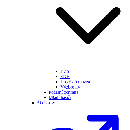
HZS
SDH
Hasičská muzea
Výzbrojny
Požární ochrana
Mladí hasiči
Školka ↗