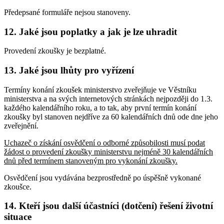
Předepsané formuláře nejsou stanoveny.
12. Jaké jsou poplatky a jak je lze uhradit
Provedení zkoušky je bezplatné.
13. Jaké jsou lhůty pro vyřízení
Termíny konání zkoušek ministerstvo zveřejňuje ve Věstníku
ministerstva a na svých internetových stránkách nejpozději do 1.3.
každého kalendářního roku, a to tak, aby první termín konání
zkoušky byl stanoven nejdříve za 60 kalendářních dnů ode dne jeho
zveřejnění.
Uchazeč o získání osvědčení o odborné způsobilosti musí podat
žádost o provedení zkoušky ministerstvu nejméně 30 kalendářních
dnů před termínem stanoveným pro vykonání zkoušky.
Osvědčení jsou vydávána bezprostředně po úspěšně vykonané
zkoušce.
14. Kteří jsou další účastníci (dotčení) řešení životní
situace