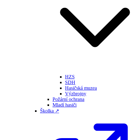
HZS
SDH
Hasičská muzea
Výzbrojny
Požární ochrana
Mladí hasiči
Školka ↗