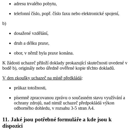
adresu trvalého pobytu,
telefonní číslo, popř. číslo faxu nebo elektronické spojení,
b)
dosažené vzdělání,
druh a délku praxe,
obor, v němž byla praxe konána.
K žádosti uchazeč přiloží doklady prokazující skutečnosti uvedené v
bodě b), originály nebo úředně ověřené kopie těchto dokladů.
V den zkoušky uchazeč na místě předkládá
:
průkaz totožnosti,
písemně zpracovanou zprávu o současném stavu využívání a
ochrany zdrojů, nad nimiž uchazeč předpokládá výkon
odborného dohledu, v rozsahu 3-5 stran A4.
11. Jaké jsou potřebné formuláře a kde jsou k
dispozici