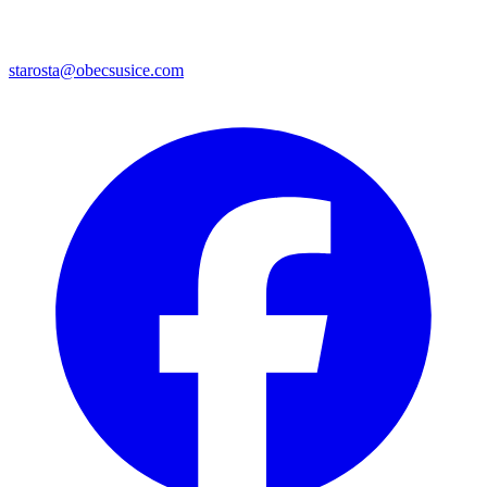
starosta@obecsusice.com