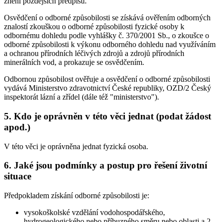
znění pozdějších předpisů.
Osvědčení o odborné způsobilosti se získává ověřením odborných
znalostí zkouškou o odborné způsobilosti fyzické osoby k
odbornému dohledu podle vyhlášky č. 370/2001 Sb., o zkoušce o
odborné způsobilosti k výkonu odborného dohledu nad využíváním
a ochranou přírodních léčivých zdrojů a zdrojů přírodních
minerálních vod, a prokazuje se osvědčením.
Odbornou způsobilost ověřuje a osvědčení o odborné způsobilosti
vydává Ministerstvo zdravotnictví České republiky, OZD/2 Český
inspektorát lázní a zřídel (dále též "ministerstvo").
5. Kdo je oprávněn v této věci jednat (podat žádost
apod.)
V této věci je oprávněna jednat fyzická osoba.
6. Jaké jsou podmínky a postup pro řešení životní
situace
Předpokladem získání odborné způsobilosti je:
vysokoškolské vzdělání vodohospodářského,
hydrogeologického nebo příbuzného směru nebo oblasti a 2