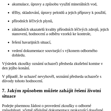
akumulace, úpravy a způsobu využití minerálních vod,
těžby, skladování, úpravy peloidů a jejich přípravy k použití,
přírodních léčivých plynů,
základních ukazatelů kvality přírodních léčivých zdrojů, jejich
stanovení, hodnocení a odběru vzorků ke kontrole,
řešení havarijních situací,
vedení dokumentace související s výkonem odborného
dohledu.
Výsledek zkoušky oznámí uchazeči předseda zkušební komise v
den jejího konání.
V případě, že uchazeč nevyhověl, seznámí předseda uchazeče s
důvody tohoto hodnocení.
7. Jakým způsobem můžete zahájit řešení životní
situace
Podejte písemnou žádost o provedení zkoušky o odborné
způsobilosti, včetně příslušné dokumentace prokazující dosažené