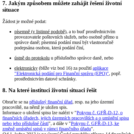
7. Jakým způsobem můžete zahájit řešení životní
situace
Žádost je možné podat:
písemně (v listinné podobě)
, a to buď prostřednictvím
provozovatele poštovních služeb, nebo osobně přímo u
správce daně; písemná podání musí být vlastnoručně
podepsána osobou, která podání činí,
ústně do protokolu
u příslušného správce daně, nebo
elektronicky
(blíže viz bod 16) za použití
aplikace
"Elektronická podání pro Finanční správu (EPO)"
, popř.
prostřednictvím datové schránky.
8. Na které instituci životní situaci řešit
Obraťte se na
příslušný finanční úřad
, resp. na jeho územní
pracoviště, na němž je uložen spis.
Informace o uložení spisu lze nalézt v "
Pokynu č. GFŘ-D-12, o
finančních úřadech, jejich územních pracovištích a o umístění spisu
nebo jeho příslušné části
", a dále v "
Pokynu č. GFŘ-D-13, ke
změně umístění spisů v rámci finančního úřadu
".