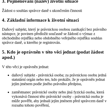
3. Pojmenování (název) životní situace
Žádost o souhlas správce daně s ukončením činnosti
4. Základní informace k životní situaci
Daňový subjekt, který je právnickou osobou zanikající bez právního
nástupce, je povinen předložit současně se žádostí o výmaz z
obchodního rejstříku nebo obdobného veřejného rejstříku souhlas
správce daně, u kterého je registrován.
5. Kdo je oprávněn v této věci jednat (podat žádost
apod.)
V této věci je oprávněn jednat:
daňový subjekt - právnická osoba; za právnickou osobu jedná
statutární orgán nebo ten, kdo prokáže, že je oprávněn jednat
jejím jménem podle jiného právního předpisu,
zaměstnanec právnické osoby nebo jiná fyzická osoba, která
vykonává činnost této právnické osoby - právnická osoba je
může pověřit, aby jednali jejím jménem před správcem daně v
rozsahu tohoto pověření,