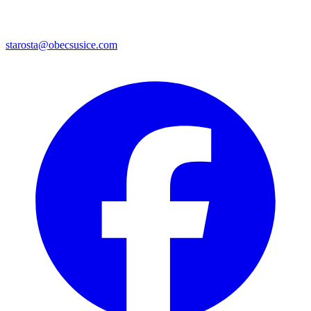
starosta@obecsusice.com