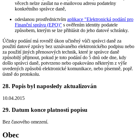
věcech nelze zasílat na e-mailovou adresu podatelny
konkrétního správce daně,
odeslanou prostřednictvím
aplikace "Elektronická podání pro
Finanční správu (EPO)"
s ověřením identity podatele
způsobem, kterým se lze přihlásit do jeho datové schránky.
Účinky podání má rovněž úkon učiněný vůči správci daně za
použití datové zprávy bez uznávaného elektronického podpisu nebo
za použití jiných přenosových technik, které je správce daně
způsobilý přijmout, pokud je toto podání do 5 dnů ode dne, kdy
došlo správci daně, potvrzeno nebo opakováno některým z výše
uvedených způsobů elektronické komunikace, nebo písemně, popř.
ústně do protokolu.
28. Popis byl naposledy aktualizován
10.04.2015
29. Datum konce platnosti popisu
Bez časového omezení.
Obec