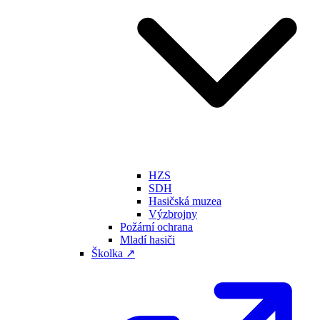
HZS
SDH
Hasičská muzea
Výzbrojny
Požární ochrana
Mladí hasiči
Školka ↗