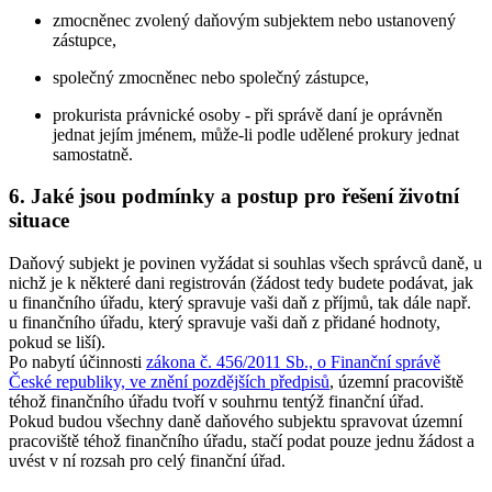
zmocněnec zvolený daňovým subjektem nebo ustanovený
zástupce,
společný zmocněnec nebo společný zástupce,
prokurista právnické osoby - při správě daní je oprávněn
jednat jejím jménem, může-li podle udělené prokury jednat
samostatně.
6. Jaké jsou podmínky a postup pro řešení životní
situace
Daňový subjekt je povinen vyžádat si souhlas všech správců daně, u
nichž je k některé dani registrován (žádost tedy budete podávat, jak
u finančního úřadu, který spravuje vaši daň z příjmů, tak dále např.
u finančního úřadu, který spravuje vaši daň z přidané hodnoty,
pokud se liší).
Po nabytí účinnosti
zákona č. 456/2011 Sb., o Finanční správě
České republiky, ve znění pozdějších předpisů
, územní pracoviště
téhož finančního úřadu tvoří v souhrnu tentýž finanční úřad.
Pokud budou všechny daně daňového subjektu spravovat územní
pracoviště téhož finančního úřadu, stačí podat pouze jednu žádost a
uvést v ní rozsah pro celý finanční úřad.