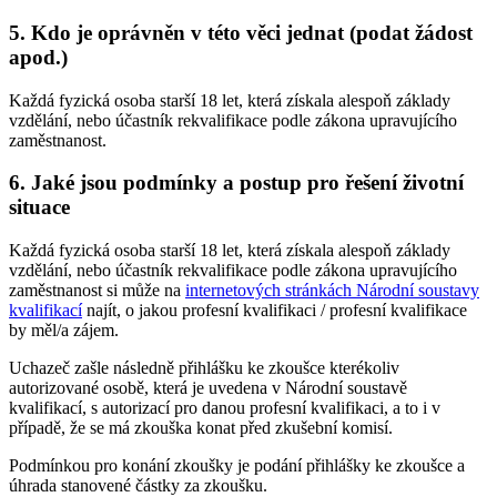
5. Kdo je oprávněn v této věci jednat (podat žádost
apod.)
Každá fyzická osoba starší 18 let, která získala alespoň základy
vzdělání, nebo účastník rekvalifikace podle zákona upravujícího
zaměstnanost.
6. Jaké jsou podmínky a postup pro řešení životní
situace
Každá fyzická osoba starší 18 let, která získala alespoň základy
vzdělání, nebo účastník rekvalifikace podle zákona upravujícího
zaměstnanost si může na
internetových stránkách Národní soustavy
kvalifikací
najít, o jakou profesní kvalifikaci / profesní kvalifikace
by měl/a zájem.
Uchazeč zašle následně přihlášku ke zkoušce kterékoliv
autorizované osobě, která je uvedena v Národní soustavě
kvalifikací, s autorizací pro danou profesní kvalifikaci, a to i v
případě, že se má zkouška konat před zkušební komisí.
Podmínkou pro konání zkoušky je podání přihlášky ke zkoušce a
úhrada stanovené částky za zkoušku.