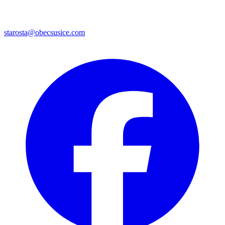
starosta@obecsusice.com