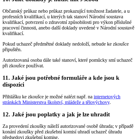
Občanský průkaz nebo průkaz prokazující totožnost žadatele, a u
profesních kvalifikací, u kterých tak stanoví Národní soustava
kvalifikací, potvrzení o zdravotní způsobilosti pro výkon příslušné
pracovní činnosti, anebo další doklady uvedené v Národní soustavě
kvalifikací.
Pokud uchazeč předmětné doklady nedoloží, nebude ke zkoušce
připuštěn.
Autorizovaná osoba dále také stanoví, které pomůcky smí uchazeč
při zkoušce používat.
11. Jaké jsou potřebné formuláře a kde jsou k
dispozici
Přihlášku ke zkoušce je možné nalézt např. na
internetových
stránkách Ministerstva školství, mládeže a tělovýchovy
.
12. Jaké jsou poplatky a jak je lze uhradit
Za provedení zkoušky náleží autorizované osobě úhrada; v případě
konání zkoušky před zkušební komisí uhradí uchazeč úhradu
předsedovi zkušební komise.