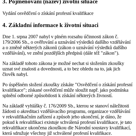
3. Pojmenování (název) životní situace
Vydání osvědčení o získání profesní kvalifikace
4. Základní informace k životní situaci
Dne 1. srpna 2007 nabyl v plném rozsahu účinnosti zákon č.
179/2006 Sb., o ověřování a uznávání výsledků dalšího vzdělávání
a o změně některých zákonů (zákon o uznávání výsledků dalšího
vzdělávání), ve znění pozdějších předpisů (dále též "zákon").
Na základě tohoto zákona je možné nechat si složením zkoušky
uznat své znalosti a dovednosti, a to bez ohledu na to, jak jich
člověk nabyl.
Po úspěšném složení zkoušky získáte "Osvědčení o získání profesní
kvalifikace"; získané osvědčení může sloužit např. jako podmínka
splnění odborné způsobilosti k získání některých živností.
Na základě vyhlášky č. 176/2009 Sb., kterou se stanoví náležitosti
žádosti o akreditaci vzdělávacího programu, organizace vzdělávání
v rekvalifikačním zařízení a způsob jeho ukončení, je dáno, že
pokud k rekvalifikaci existuje schválená profesní kvalifikace, je tato
rekvalifikace ukončena zkouškou dle Národní soustavy kvalifikací,
která sdružuje všechny již schválené profesní kvalifikace.