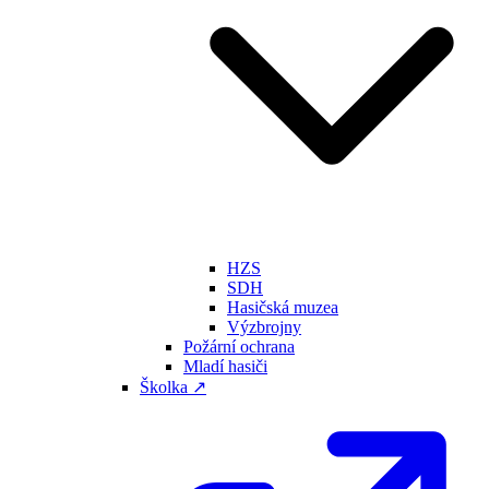
HZS
SDH
Hasičská muzea
Výzbrojny
Požární ochrana
Mladí hasiči
Školka ↗