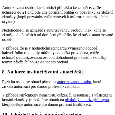
Autorizovaná osoba, která obdrží přihlášku ke zkoušce, zašle
uchazeči do 21 dnů ode dne doručení přihlášky pozvánku ke složení
zkoušky (kopii pozvánky zašle zároveň k informaci autorizujícímu
orgánu).
Nedohodne-li se uchazeč s autorizovanou osobou jinak, koná se
zkouška do 3 měsíců od doručení přihlášky ke zkoušce autorizované
osobě.
V případě, že je v hodnotícím standardu vymezeno období
kalendářního roku, kdy může být zkouška provedena, může si
uchazeč s autorizovanou osobou dohodnout pro konání zkoušky
termín náležející pouze do tohoto období.
8. Na které instituci životní situaci řešit
Fyzická osoba se obrací přímo na
autorizovanou osobu
, která
získala autorizaci pro danou profesní kvalifikaci.
V případě jakýchkoliv nejasností, otázek či nesouhlasu s výsledkem
konání zkoušky je možné se obrátit na
příslušný autorizující orgán
,
který uděluje autorizace pro danou profesní kvalifikaci.
10. Jaké doklady je nutné mít s sebou