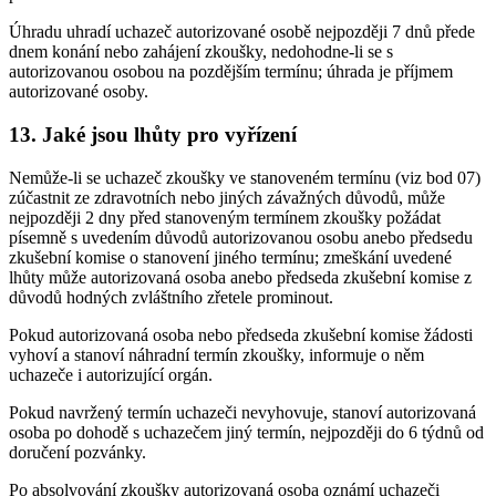
Úhradu uhradí uchazeč autorizované osobě nejpozději 7 dnů přede
dnem konání nebo zahájení zkoušky, nedohodne-li se s
autorizovanou osobou na pozdějším termínu; úhrada je příjmem
autorizované osoby.
13. Jaké jsou lhůty pro vyřízení
Nemůže-li se uchazeč zkoušky ve stanoveném termínu (viz bod 07)
zúčastnit ze zdravotních nebo jiných závažných důvodů, může
nejpozději 2 dny před stanoveným termínem zkoušky požádat
písemně s uvedením důvodů autorizovanou osobu anebo předsedu
zkušební komise o stanovení jiného termínu; zmeškání uvedené
lhůty může autorizovaná osoba anebo předseda zkušební komise z
důvodů hodných zvláštního zřetele prominout.
Pokud autorizovaná osoba nebo předseda zkušební komise žádosti
vyhoví a stanoví náhradní termín zkoušky, informuje o něm
uchazeče i autorizující orgán.
Pokud navržený termín uchazeči nevyhovuje, stanoví autorizovaná
osoba po dohodě s uchazečem jiný termín, nejpozději do 6 týdnů od
doručení pozvánky.
Po absolvování zkoušky autorizovaná osoba oznámí uchazeči