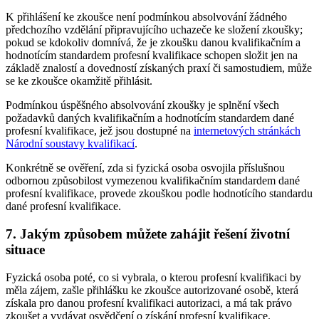
K přihlášení ke zkoušce není podmínkou absolvování žádného
předchozího vzdělání připravujícího uchazeče ke složení zkoušky;
pokud se kdokoliv domnívá, že je zkoušku danou kvalifikačním a
hodnotícím standardem profesní kvalifikace schopen složit jen na
základě znalostí a dovedností získaných praxí či samostudiem, může
se ke zkoušce okamžitě přihlásit.
Podmínkou úspěšného absolvování zkoušky je splnění všech
požadavků daných kvalifikačním a hodnotícím standardem dané
profesní kvalifikace, jež jsou dostupné na
internetových stránkách
Národní soustavy kvalifikací
.
Konkrétně se ověření, zda si fyzická osoba osvojila příslušnou
odbornou způsobilost vymezenou kvalifikačním standardem dané
profesní kvalifikace, provede zkouškou podle hodnotícího standardu
dané profesní kvalifikace.
7. Jakým způsobem můžete zahájit řešení životní
situace
Fyzická osoba poté, co si vybrala, o kterou profesní kvalifikaci by
měla zájem, zašle přihlášku ke zkoušce autorizované osobě, která
získala pro danou profesní kvalifikaci autorizaci, a má tak právo
zkoušet a vydávat osvědčení o získání profesní kvalifikace.