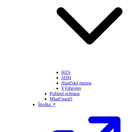
HZS
SDH
Hasičská muzea
Výzbrojny
Požární ochrana
Mladí hasiči
Školka ↗