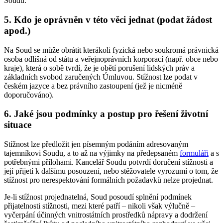
Soudu.
5. Kdo je oprávněn v této věci jednat (podat žádost
apod.)
Na Soud se může obrátit kterákoli fyzická nebo soukromá právnická
osoba odlišná od státu a veřejnoprávních korporací (např. obce nebo
kraje), která o sobě tvrdí, že je obětí porušení lidských práv a
základních svobod zaručených Úmluvou. Stížnost lze podat v
českém jazyce a bez právního zastoupení (jež je nicméně
doporučováno).
6. Jaké jsou podmínky a postup pro řešení životní
situace
Stížnost lze předložit jen písemným podáním adresovaným
tajemníkovi Soudu, a to až na výjimky na předepsaném
formuláři
a s
potřebnými přílohami. Kancelář Soudu potvrdí doručení stížnosti a
její přijetí k dalšímu posouzení, nebo stěžovatele vyrozumí o tom, že
stížnost pro nerespektování formálních požadavků nelze projednat.
Je-li stížnost projednatelná, Soud posoudí splnění podmínek
přijatelnosti stížnosti, mezi které patří – nikoli však výlučně –
vyčerpání účinných vnitrostátních prostředků nápravy a dodržení