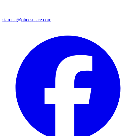
starosta@obecsusice.com