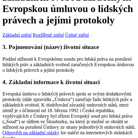
Evropskou úmluvou o lidských
právech a jejími protokoly
Základní znění
Rozšířené znění
Úplné znění
3. Pojmenování (název) životní situace
Podání stížnosti k Evropskému soudu pro lidská práva na porušení
lidských práv a základních svobod zaručených Evropskou úmluvou
o lidských právech a jejími protokoly
4. Základní informace k životní situaci
Evropská úmluva o lidských právech spolu se svými dodatkovými
protokoly (dále zpravidla „Úmluva“) zaručuje řadu lidských práv a
základních svobod. K dodržování závazků smluvních států, mezi
nimiž je s účinností od 18. března 1992 i Česká republika,
vyplývajících z Úmluvy byl zřízen Evropský soud pro lidská práva
(„Soud“) se sídlem ve Štrasburku, na který je možné se obrátit se
stížností na porušení Úmluvy ze strany jednotlivých smluvních států.
Odpovědi na základní otázky
lze nalézt na internetových stránkách