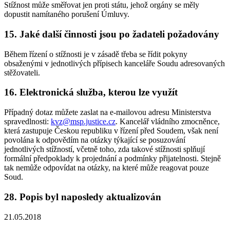
Stížnost může směřovat jen proti státu, jehož orgány se měly
dopustit namítaného porušení Úmluvy.
15. Jaké další činnosti jsou po žadateli požadovány
Během řízení o stížnosti je v zásadě třeba se řídit pokyny
obsaženými v jednotlivých přípisech kanceláře Soudu adresovaných
stěžovateli.
16. Elektronická služba, kterou lze využít
Případný dotaz můžete zaslat na e-mailovou adresu Ministerstva
spravedlnosti:
kvz@msp.justice.cz
. Kancelář vládního zmocněnce,
která zastupuje Českou republiku v řízení před Soudem, však není
povolána k odpovědím na otázky týkající se posuzování
jednotlivých stížností, včetně toho, zda takové stížnosti splňují
formální předpoklady k projednání a podmínky přijatelnosti. Stejně
tak nemůže odpovídat na otázky, na které může reagovat pouze
Soud.
28. Popis byl naposledy aktualizován
21.05.2018