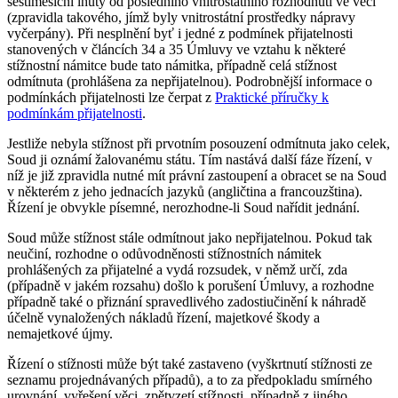
šestiměsíční lhůty od posledního vnitrostátního rozhodnutí ve věci
(zpravidla takového, jímž byly vnitrostátní prostředky nápravy
vyčerpány). Při nesplnění byť i jedné z podmínek přijatelnosti
stanovených v článcích 34 a 35 Úmluvy ve vztahu k některé
stížnostní námitce bude tato námitka, případně celá stížnost
odmítnuta (prohlášena za nepřijatelnou). Podrobnější informace o
podmínkách přijatelnosti lze čerpat z
Praktické příručky k
podmínkám přijatelnosti
.
Jestliže nebyla stížnost při prvotním posouzení odmítnuta jako celek,
Soud ji oznámí žalovanému státu. Tím nastává další fáze řízení, v
níž je již zpravidla nutné mít právní zastoupení a obracet se na Soud
v některém z jeho jednacích jazyků (angličtina a francouzština).
Řízení je obvykle písemné, nerozhodne-li Soud nařídit jednání.
Soud může stížnost stále odmítnout jako nepřijatelnou. Pokud tak
neučiní, rozhodne o odůvodněnosti stížnostních námitek
prohlášených za přijatelné a vydá rozsudek, v němž určí, zda
(případně v jakém rozsahu) došlo k porušení Úmluvy, a rozhodne
případně také o přiznání spravedlivého zadostiučinění k náhradě
účelně vynaložených nákladů řízení, majetkové škody a
nemajetkové újmy.
Řízení o stížnosti může být také zastaveno (vyškrtnutí stížnosti ze
seznamu projednávaných případů), a to za předpokladu smírného
urovnání, vyřešení věci, zpětvzetí stížnosti, případně z jiného