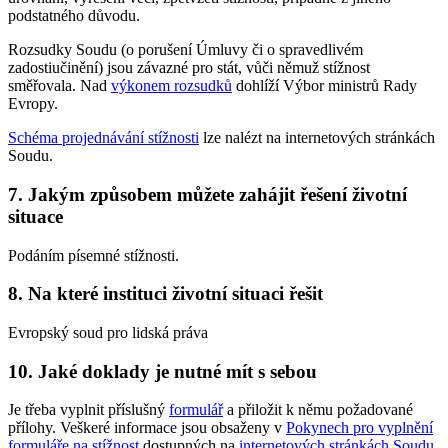
podstatného důvodu.
Rozsudky Soudu (o porušení Úmluvy či o spravedlivém
zadostiučinění) jsou závazné pro stát, vůči němuž stížnost
směřovala. Nad
výkonem rozsudků
dohlíží Výbor ministrů Rady
Evropy.
Schéma projednávání stížnosti
lze nalézt na internetových stránkách
Soudu.
7. Jakým způsobem můžete zahájit řešení životní
situace
Podáním písemné stížnosti.
8. Na které instituci životní situaci řešit
Evropský soud pro lidská práva
10. Jaké doklady je nutné mít s sebou
Je třeba vyplnit příslušný
formulář
a přiložit k němu požadované
přílohy. Veškeré informace jsou obsaženy v
Pokynech pro vyplnění
formuláře na stížnost
dostupných na
internetových stránkách Soudu