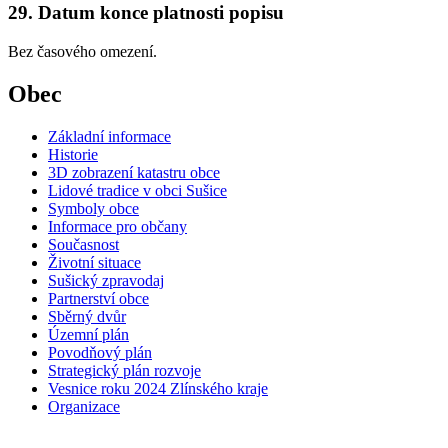
29. Datum konce platnosti popisu
Bez časového omezení.
Obec
Základní informace
Historie
3D zobrazení katastru obce
Lidové tradice v obci Sušice
Symboly obce
Informace pro občany
Současnost
Životní situace
Sušický zpravodaj
Partnerství obce
Sběrný dvůr
Územní plán
Povodňový plán
Strategický plán rozvoje
Vesnice roku 2024 Zlínského kraje
Organizace