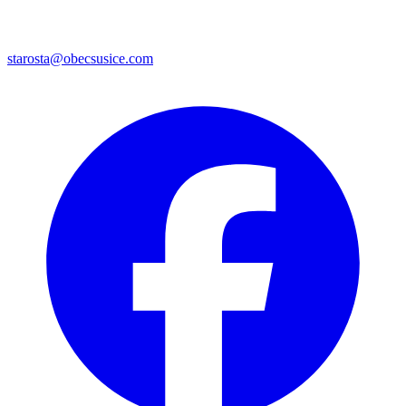
starosta@obecsusice.com