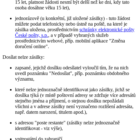
15 let, platnost žádosti nesmí být delší než ke dni, kdy tato
osoba dosáhne věku 15 let),
jednorázově (u konkrétní, již uložené zásilky) - tuto žádost
můžete podat telefonicky nebo ústně na poště, na které je
zásilka uložena, prostřednictvím
schránky elektronické pošty
České pošty, s.p.
, a v případě vybraných služeb
prostřednictvím webové, příp. mobilní aplikace "Změna
doručení online".
Dosílat nelze zásilky:
zapsané, jejichž dosílku odesílatel vyloučil tím, že na nich
uvedl poznámku "Nedosílat", příp. poznámku obdobného
významu,
které nelze jednoznačně identifikovat jako zásilky, jichž se
dosílka týká (v místě poštovní adresy se zdržuje více adresátů
stejného jména a příjmení, o stejnou dosílku nepožádali
všichni a v adrese zásilky není vyznačeno rozlišení adresáta,
např. datem narození, titulem apod.),
s adresou "poste restante" (zásilky nelze jednoznačně
identifikovat - viz výše),
vnitrostátní do zahraničí,