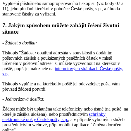
Vyplnění příslušného samopropisovacího tiskopisu (viz body 07 a
11), jeho předání kterékoliv pobočce České pošty, s.p., a úhrada
stanovené částky za vyřízení.
7. Jakým způsobem můžete zahájit řešení životní
situace
- Žádost o dosílku:
Tiskopis "Žádost / opatření adresáta v souvislosti s dodáním
poštovních zásilek a poukázaných peněžních částek v místě
určeném v poštovní adrese" si můžete vyzvednout na kterékoliv
poště, popř. jej naleznete na
internetových stránkách České pošty,
s.p.
Tiskopis vyplňte a na kterékoliv poště jej odevzdejte; pošta vám
převzetí žádosti potvrdí.
-
Jednorázová dosílka:
Žádost může být uplatněna také telefonicky nebo ústně (na poště, na
které je zásilka uložena), nebo prostřednictvím
schránky
elektronické pošty České pošty, s.p.
, a v případě vybraných služeb
prostřednictvím webové, příp. mobilní aplikace "Změna doručení
online".