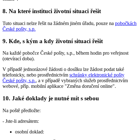
8. Na které instituci životní situaci řešit
Tuto situaci nelze řešit na žádném jiném úřadu, pouze na
pobočkách
České pošty, s.p.
9. Kde, s kým a kdy životní situaci řešit
Na každé pobočce České pošty, s.p., během hodin pro veřejnost
(otevírací doba).
V případě jednorázové žádosti o dosílku lze žádost podat také
telefonicky, nebo prostřednictvím
schránky elektronické pošty
České pošty, s.p.
, a v případě vybraných služeb prostřednictvím
webové, příp. mobilní aplikace "Změna doručení online".
10. Jaké doklady je nutné mít s sebou
Na poště předložte:
- Jste-li adresátem:
osobní doklad: