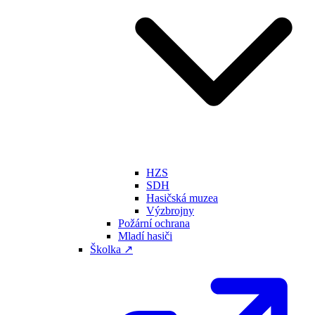
HZS
SDH
Hasičská muzea
Výzbrojny
Požární ochrana
Mladí hasiči
Školka ↗