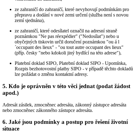
ze zahraničí do zahraničí, které nevyhovují podmínkám pro
přepravu a dodání v nové zemi určení (služba není s novou
zemí sjednána),
ze zahraničí, které odesílatel označil na adresní straně
poznámkou "Ne pas réexpédier" ("Nedosílat") nebo u
obyčejných tiskovin určil doručení poznámkou "ou á l
´occupant des lieux" - "ou tout autre occupant des lieux"
(příp. česky "nebo kdokoli jiný bydlící na této adrese"),
Platební doklad SIPO, Platební doklad SIPO - Upomínka,
Rozpis bezhotovostní platby SIPO - v případě těchto dokladů
lze požádat o změnu kontaktní adresy.
5. Kdo je oprávněn v této věci jednat (podat žádost
apod.)
Adresát zásilek, zmocněnec adresáta, zákonný zástupce adresáta
nebo zmocněnec zákonného zástupce adresáta.
6. Jaké jsou podmínky a postup pro řešení životní
situace