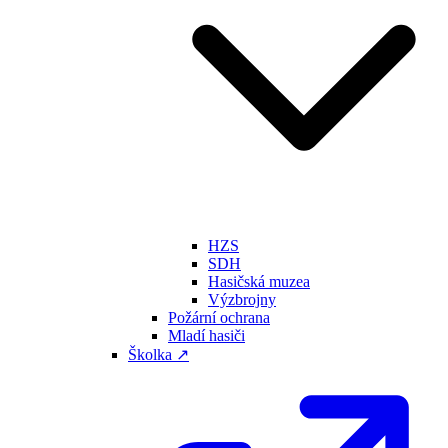
HZS
SDH
Hasičská muzea
Výzbrojny
Požární ochrana
Mladí hasiči
Školka ↗