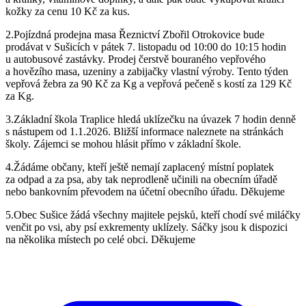
kožky za cenu 10 Kč za kus.
2.Pojízdná prodejna masa Řeznictví Zbořil Otrokovice bude
prodávat v Sušicích v pátek 7. listopadu od 10:00 do 10:15 hodin
u autobusové zastávky. Prodej čerstvě bouraného vepřového
a hovězího masa, uzeniny a zabijačky vlastní výroby. Tento týden
vepřová žebra za 90 Kč za Kg a vepřová pečeně s kostí za 129 Kč
za Kg.
3.Základní škola Traplice hledá uklízečku na úvazek 7 hodin denně
s nástupem od 1.1.2026. Bližší informace naleznete na stránkách
školy. Zájemci se mohou hlásit přímo v základní škole.
4.Žádáme občany, kteří ještě nemají zaplacený místní poplatek
za odpad a za psa, aby tak neprodleně učinili na obecním úřadě
nebo bankovním převodem na účetní obecního úřadu. Děkujeme
5.Obec Sušice žádá všechny majitele pejsků, kteří chodí své miláčky
venčit po vsi, aby psí exkrementy uklízely. Sáčky jsou k dispozici
na několika místech po celé obci. Děkujeme