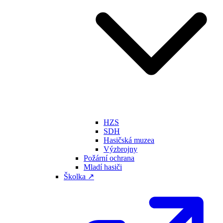
HZS
SDH
Hasičská muzea
Výzbrojny
Požární ochrana
Mladí hasiči
Školka ↗