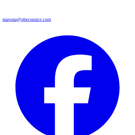
starosta@obecsusice.com