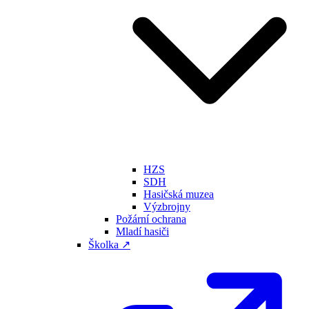
HZS
SDH
Hasičská muzea
Výzbrojny
Požární ochrana
Mladí hasiči
Školka ↗