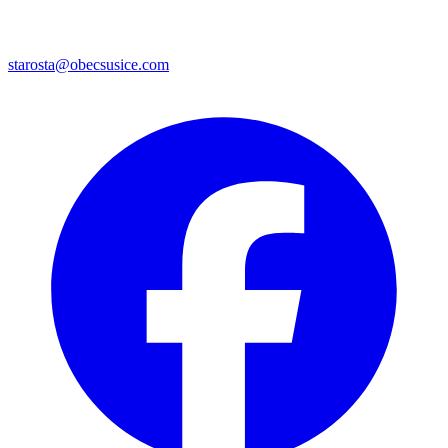
starosta@obecsusice.com