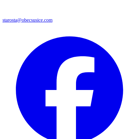
starosta@obecsusice.com