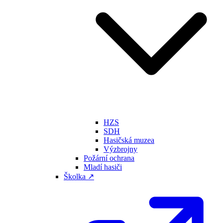
HZS
SDH
Hasičská muzea
Výzbrojny
Požární ochrana
Mladí hasiči
Školka ↗