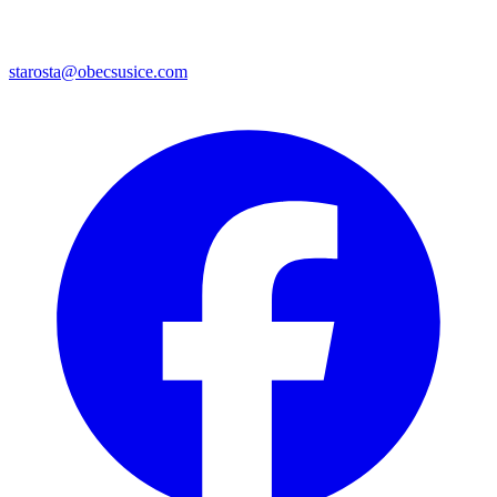
starosta@obecsusice.com