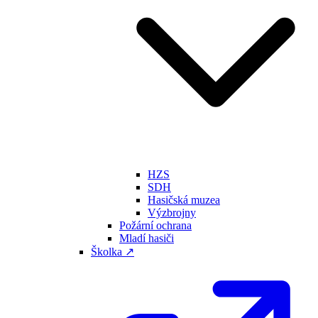
HZS
SDH
Hasičská muzea
Výzbrojny
Požární ochrana
Mladí hasiči
Školka ↗