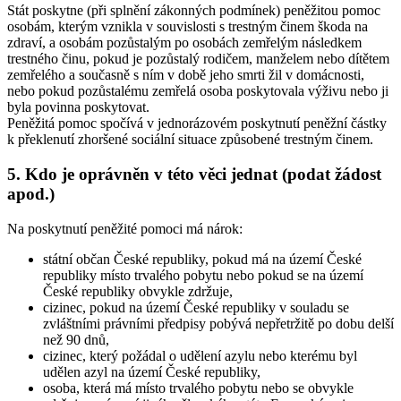
Stát poskytne (při splnění zákonných podmínek) peněžitou pomoc
osobám, kterým vznikla v souvislosti s trestným činem škoda na
zdraví, a osobám pozůstalým po osobách zemřelým následkem
trestného činu, pokud je pozůstalý rodičem, manželem nebo dítětem
zemřelého a současně s ním v době jeho smrti žil v domácnosti,
nebo pokud pozůstalému zemřelá osoba poskytovala výživu nebo ji
byla povinna poskytovat.
Peněžitá pomoc spočívá v jednorázovém poskytnutí peněžní částky
k překlenutí zhoršené sociální situace způsobené trestným činem.
5. Kdo je oprávněn v této věci jednat (podat žádost
apod.)
Na poskytnutí peněžité pomoci má nárok:
státní občan České republiky, pokud má na území České
republiky místo trvalého pobytu nebo pokud se na území
České republiky obvykle zdržuje,
cizinec, pokud na území České republiky v souladu se
zvláštními právními předpisy pobývá nepřetržitě po dobu delší
než 90 dnů,
cizinec, který požádal o udělení azylu nebo kterému byl
udělen azyl na území České republiky,
osoba, která má místo trvalého pobytu nebo se obvykle