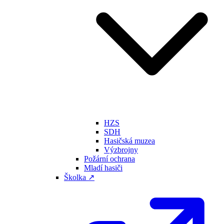
HZS
SDH
Hasičská muzea
Výzbrojny
Požární ochrana
Mladí hasiči
Školka ↗