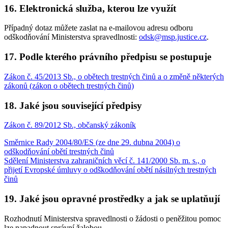
16. Elektronická služba, kterou lze využít
Případný dotaz můžete zaslat na e-mailovou adresu odboru
odškodňování Ministerstva spravedlnosti:
odsk@msp.justice.cz
.
17. Podle kterého právního předpisu se postupuje
Zákon č. 45/2013 Sb., o obětech trestných činů a o změně některých
zákonů (zákon o obětech trestných činů)
18. Jaké jsou související předpisy
Zákon č. 89/2012 Sb., občanský zákoník
Směrnice Rady 2004/80/ES (ze dne 29. dubna 2004) o
odškodňování obětí trestných činů
Sdělení Ministerstva zahraničních věcí č. 141/2000 Sb. m. s., o
přijetí Evropské úmluvy o odškodňování obětí násilných trestných
činů
19. Jaké jsou opravné prostředky a jak se uplatňují
Rozhodnutí Ministerstva spravedlnosti o žádosti o peněžitou pomoc
lze napadnout správní žalobou.