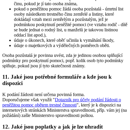
činu, pokud je jí tato osoba známa,
pokud o peněžitou pomoc žádá osoba pozůstalá - úmrtní list
osoby následkem trestného činu zemřelé a listiny, které
dokládají vztah mezi zemřelým a pozůstalým, jež je
podmínkou poskytnutí peněžité pomoci (ve vztahu rodič - dítě
se bude jednat o rodný list, u manželů je takovou listinou
oddací list apod.),
údaje o úkonech, které oběť učinila k vymáhání škody,
údaje o majetkových a výdělečných poměrech oběti.
Osoba pozůstalá je povinna uvést, zda je jedinou osobou splňující
podmínky pro poskytnutí pomoci, popř. kolik osob tyto podmínky
splňuje, pokud jsou jí tyto skutečnosti známy.
11. Jaké jsou potřebné formuláře a kde jsou k
dispozici
K podání žádosti není určena povinná forma.
Doporučujeme však využít "
Dotazník pro účely podání žádosti o
peněžitou pomoc obětem trestné činnosti
", který je k dispozici na
internetových stránkách Ministerstva spravedlnosti, příp. vám jej (na
požádání) zašle Ministerstvo spravedlnosti poštou.
12. Jaké jsou poplatky a jak je lze uhradit