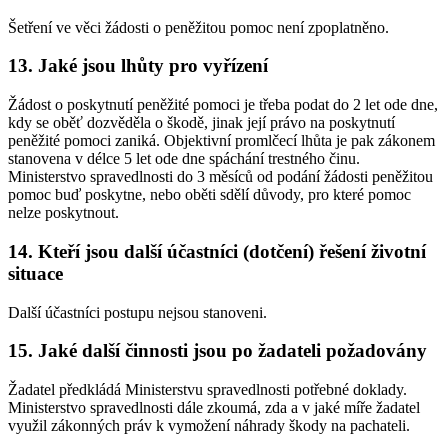
Šetření ve věci žádosti o peněžitou pomoc není zpoplatněno.
13. Jaké jsou lhůty pro vyřízení
Žádost o poskytnutí peněžité pomoci je třeba podat do 2 let ode dne,
kdy se oběť dozvěděla o škodě, jinak její právo na poskytnutí
peněžité pomoci zaniká. Objektivní promlčecí lhůta je pak zákonem
stanovena v délce 5 let ode dne spáchání trestného činu.
Ministerstvo spravedlnosti do 3 měsíců od podání žádosti peněžitou
pomoc buď poskytne, nebo oběti sdělí důvody, pro které pomoc
nelze poskytnout.
14. Kteří jsou další účastníci (dotčení) řešení životní
situace
Další účastníci postupu nejsou stanoveni.
15. Jaké další činnosti jsou po žadateli požadovány
Žadatel předkládá Ministerstvu spravedlnosti potřebné doklady.
Ministerstvo spravedlnosti dále zkoumá, zda a v jaké míře žadatel
využil zákonných práv k vymožení náhrady škody na pachateli.