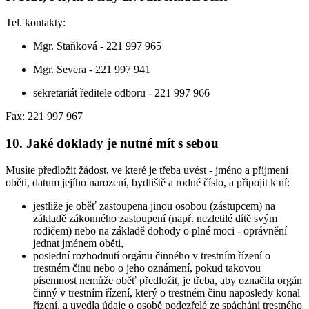
Tel. kontakty:
Mgr. Staňková - 221 997 965
Mgr. Severa - 221 997 941
sekretariát ředitele odboru - 221 997 966
Fax: 221 997 967
10. Jaké doklady je nutné mít s sebou
Musíte předložit žádost, ve které je třeba uvést - jméno a příjmení
oběti, datum jejího narození, bydliště a rodné číslo, a připojit k ní:
jestliže je oběť zastoupena jinou osobou (zástupcem) na
základě zákonného zastoupení (např. nezletilé dítě svým
rodičem) nebo na základě dohody o plné moci - oprávnění
jednat jménem oběti,
poslední rozhodnutí orgánu činného v trestním řízení o
trestném činu nebo o jeho oznámení, pokud takovou
písemnost nemůže oběť předložit, je třeba, aby označila orgán
činný v trestním řízení, který o trestném činu naposledy konal
řízení, a uvedla údaje o osobě podezřelé ze spáchání trestného