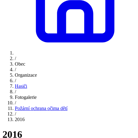
/
Obec
/
Organizace
/
Hasiči
/
Fotogalerie
/
Požární ochrana očima dětí
/
2016
2016