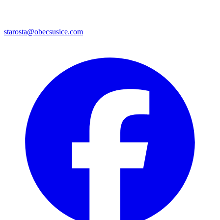
starosta@obecsusice.com