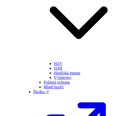
HZS
SDH
Hasičská muzea
Výzbrojny
Požární ochrana
Mladí hasiči
Školka ↗