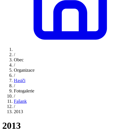
/
Obec
/
Organizace
/
Hasiči
/
Fotogalerie
/
Fašank
/
2013
2013