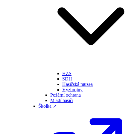
HZS
SDH
Hasičská muzea
Výzbrojny
Požární ochrana
Mladí hasiči
Školka ↗