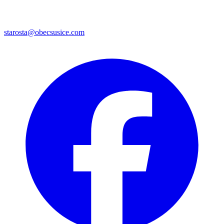
starosta@obecsusice.com