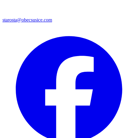
starosta@obecsusice.com