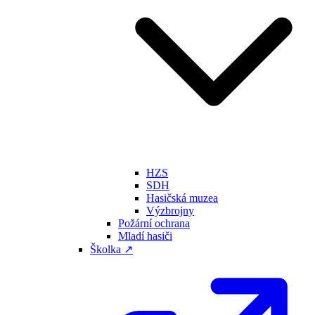
HZS
SDH
Hasičská muzea
Výzbrojny
Požární ochrana
Mladí hasiči
Školka ↗