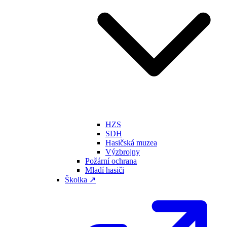
HZS
SDH
Hasičská muzea
Výzbrojny
Požární ochrana
Mladí hasiči
Školka ↗