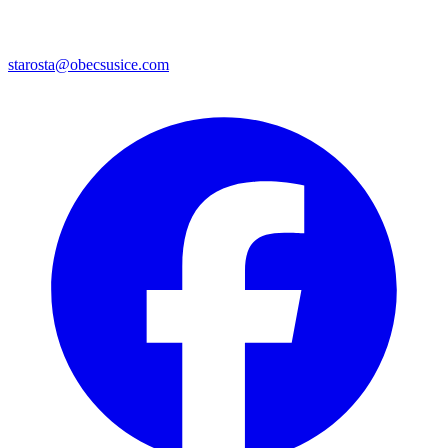
starosta@obecsusice.com